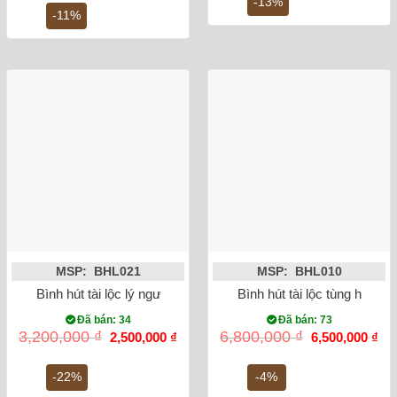
-13%
là:
tại
2,4
-11%
13,500,000 ₫.
là:
12,000,000 ₫.
MSP: BHL021
MSP: BHL010
Bình hút tài lộc lý ngư vọng nguyệt 25cm
Bình hút tài lộc tùng hạc di
Đã bán: 34
Đã bán: 73
Giá
Giá
Giá
Gi
3,200,000
₫
6,800,000
₫
2,500,000
₫
6,500,000
₫
gốc
hiện
gốc
hiệ
là:
tại
là:
tại
3,200,000 ₫.
là:
6,800,000 ₫.
là:
-22%
-4%
2,500,000 ₫.
6,5