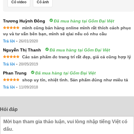
Có video
Có ảnh
Trương Huỳnh Đông
Đã mua hàng tại Gốm Đại Việt
mình cũng bán hàng online mình rất thích cách phục
Được xếp
vụ và tư vấn bên bạn, mình sẽ qlai nếu có nhu cầu
hạng
5
5
sao
Trả lời
•
26/01/2020
Nguyễn Thị Thanh
Đã mua hàng tại Gốm Đại Việt
Các sản phẩm đc trang trí rất đẹp, giá cả cũng hợp lý
Được xếp
Trả lời
•
20/05/2019
hạng
5
5
sao
Phan Trung
Đã mua hàng tại Gốm Đại Việt
shop uy tín, nhiệt tình. Sản phẩm đúng như miêu tả
Được xếp
Trả lời
•
11/09/2018
hạng
5
5
sao
Hỏi đáp