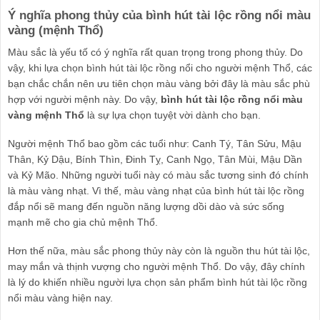
Ý nghĩa phong thủy của bình hút tài lộc rồng nổi màu
vàng (mệnh Thổ)
Màu sắc là yếu tố có ý nghĩa rất quan trọng trong phong thủy. Do
vậy, khi lựa chọn bình hút tài lộc rồng nổi cho người mệnh Thổ, các
bạn chắc chắn nên ưu tiên chọn màu vàng bởi đây là màu sắc phù
hợp với người mệnh này. Do vậy,
bình hút tài lộc rồng nổi màu
vàng mệnh Thổ
là sự lựa chọn tuyệt vời dành cho bạn.
Người mệnh Thổ bao gồm các tuổi như: Canh Tý, Tân Sửu, Mậu
Thân, Kỷ Dậu, Bính Thìn,
Đinh Tỵ, Canh Ngọ, Tân Mùi, Mậu Dần
và Kỷ Mão. Những người tuổi này có màu sắc tương sinh đó chính
là màu vàng nhạt. Vì thế, màu vàng nhạt của bình hút tài lộc rồng
đắp nổi sẽ mang đến nguồn năng lượng dồi dào và sức sống
mạnh mẽ cho gia chủ mệnh Thổ.
Hơn thế nữa, màu sắc phong thủy này còn là nguồn thu hút tài lộc,
may mắn và thịnh vượng cho người mệnh Thổ. Do vậy, đây chính
là lý do khiến nhiều người lựa chọn sản phẩm bình hút tài lộc rồng
nổi màu vàng hiện nay.