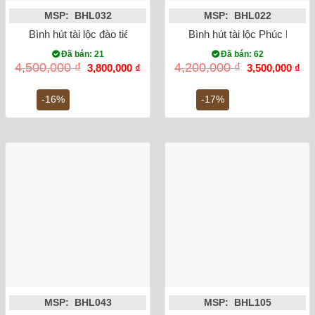
MSP: BHL032
MSP: BHL022
Bình hút tài lộc đào tiên vẽ vàng kim
Bình hút tài lộc Phúc Lộc 
Đã bán: 21
Đã bán: 62
Giá
Giá
Giá
Gi
4,500,000
₫
4,200,000
₫
3,800,000
₫
3,500,000
₫
gốc
hiện
gốc
hiệ
là:
tại
là:
tại
4,500,000 ₫.
là:
4,200,000 ₫.
là:
-16%
-17%
3,800,000 ₫.
3,5
MSP: BHL043
MSP: BHL105