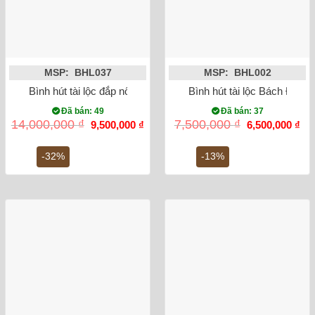
MSP: BHL037
MSP: BHL002
Bình hút tài lộc đắp nổi công đào mạ vàng men xanh 35cm
Bình hút tài lộc Bách Điể
Đã bán: 49
Đã bán: 37
Giá
Giá
Giá
Gi
14,000,000
₫
7,500,000
₫
9,500,000
₫
6,500,000
₫
gốc
hiện
gốc
hiệ
là:
tại
là:
tại
14,000,000 ₫.
là:
7,500,000 ₫.
là:
-32%
-13%
9,500,000 ₫.
6,5