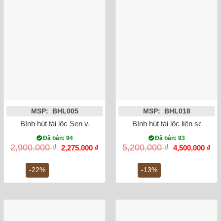
MSP: BHL005
MSP: BHL018
Bình hút tài lộc Sen vàng cao 28cm mạ vàng 18k
Bình hút tài lộc liên sen vẽ
Đã bán: 94
Đã bán: 93
Giá
Giá
Giá
Gi
2,900,000
₫
5,200,000
₫
2,275,000
₫
4,500,000
₫
gốc
hiện
gốc
hiệ
là:
tại
là:
tại
2,900,000 ₫.
là:
5,200,000 ₫.
là:
-22%
-13%
2,275,000 ₫.
4,5