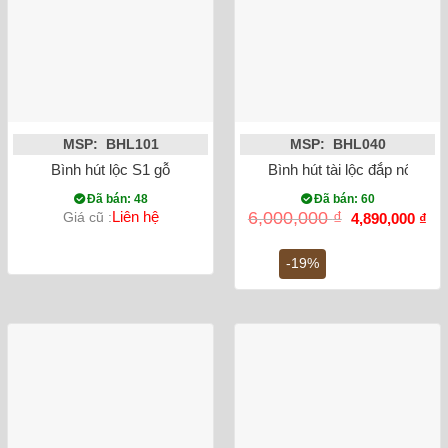
MSP: BHL101
MSP: BHL040
Bình hút lộc S1 gỗ
Bình hút tài lộc đắp nổi H
Đã bán: 48
Đã bán: 60
Giá
Gi
Liên hệ
6,000,000
₫
Giá cũ :
4,890,000
₫
gốc
hiệ
là:
tại
6,000,000 ₫.
là:
-19%
4,8