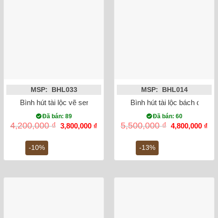
MSP: BHL033
MSP: BHL014
Bình hút tài lộc vẽ sen vàng kim 24K
Bình hút tài lộc bách điểu
Đã bán: 89
Đã bán: 60
Giá
Giá
Giá
Gi
4,200,000
₫
5,500,000
₫
3,800,000
₫
4,800,000
₫
gốc
hiện
gốc
hiệ
là:
tại
là:
tại
4,200,000 ₫.
là:
5,500,000 ₫.
là:
-10%
-13%
3,800,000 ₫.
4,8