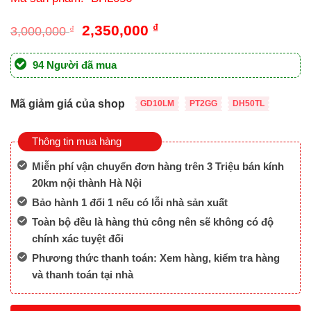
Giá
Giá
2,350,000
₫
3,000,000
₫
gốc
hiện
là:
tại
94 Người đã mua
3,000,000 ₫.
là:
2,350,000 ₫.
Mã giảm giá của shop
GD10LM
PT2GG
DH50TL
Thông tin mua hàng
Miễn phí vận chuyển đơn hàng trên 3 Triệu bán kính
20km nội thành Hà Nội
Bảo hành 1 đổi 1 nếu có lỗi nhà sản xuất
Toàn bộ đều là hàng thủ công nên sẽ không có độ
chính xác tuyệt đối
Phương thức thanh toán: Xem hàng, kiểm tra hàng
và thanh toán tại nhà