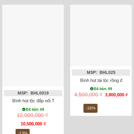
MSP: BHL025
Bình hút tài lộc rồng đắp v
Đã bán: 99
MSP: BHL0019
Giá
Gi
4,500,000
₫
3,800,000
₫
gốc
hiệ
Bình hút lộc đắp nổi Thuận buồm xuôi gió mạ vàng
là:
tại
4,500,000 ₫.
là:
-16%
Đã bán: 68
3,8
12,000,000
₫
Giá
Giá
10,500,000
₫
gốc
hiện
là:
tại
-13%