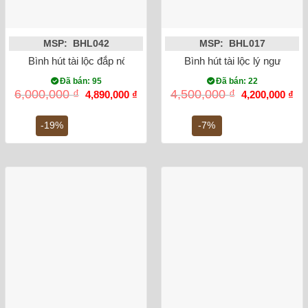
MSP: BHL042
MSP: BHL017
Bình hút tài lộc đắp nổi Heo dát vàng 24K (màu đen)
Bình hút tài lộc lý ngư vọng
Đã bán: 95
Đã bán: 22
Giá
Giá
Giá
Gi
6,000,000
₫
4,500,000
₫
4,890,000
₫
4,200,000
₫
gốc
hiện
gốc
hiệ
là:
tại
là:
tại
6,000,000 ₫.
là:
4,500,000 ₫.
là:
-19%
-7%
4,890,000 ₫.
4,2