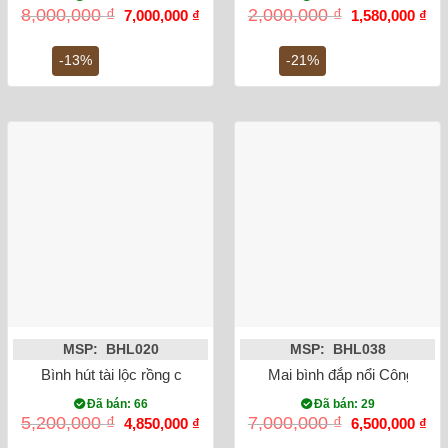
Giá
Giá
Giá
Gi
8,000,000
₫
2,000,000
₫
7,000,000
₫
1,580,000
₫
gốc
hiện
gốc
hiệ
là:
tại
là:
tại
8,000,000 ₫.
là:
2,000,000 ₫.
là:
-13%
-21%
7,000,000 ₫.
1,5
MSP: BHL020
MSP: BHL038
Bình hút tài lộc rồng chữ Phúc vẽ vàng kim
Mai bình đắp nổi Công Da
Đã bán: 66
Đã bán: 29
Giá
Giá
Giá
Gi
5,200,000
₫
7,000,000
₫
4,850,000
₫
6,500,000
₫
gốc
hiện
gốc
hiệ