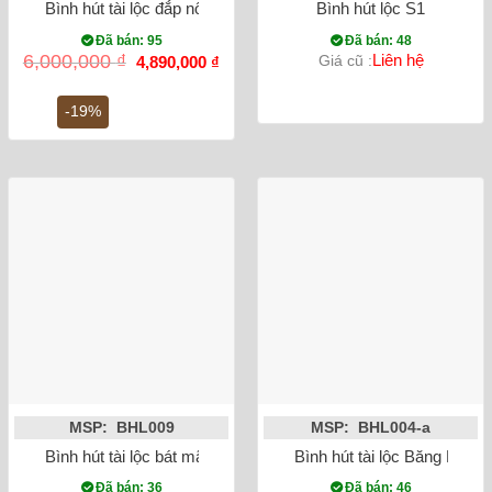
Bình hút tài lộc đắp nổi Heo dát vàng 24K màu xanh lam
Bình hút lộc S1
Đã bán: 95
Đã bán: 48
Giá
Giá
6,000,000
₫
Liên hệ
Giá cũ :
4,890,000
₫
gốc
hiện
là:
tại
6,000,000 ₫.
là:
-19%
4,890,000 ₫.
MSP: BHL009
MSP: BHL004-a
Bình hút tài lộc bát mã truy phong – men rạn cổ – cao 40cm
Bình hút tài lộc Băng Mai 
Đã bán: 36
Đã bán: 46