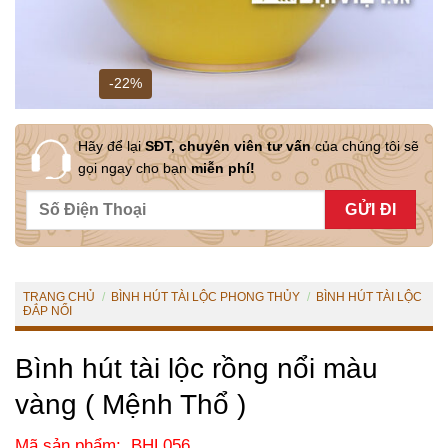
-22%
Hãy để lại
SĐT, chuyên viên tư vấn
của chúng tôi sẽ
gọi ngay cho bạn
miễn phí!
TRANG CHỦ
/
BÌNH HÚT TÀI LỘC PHONG THỦY
/
BÌNH HÚT TÀI LỘC
ĐẮP NỔI
Bình hút tài lộc rồng nổi màu
vàng ( Mệnh Thổ )
Mã sản phẩm: BHL056