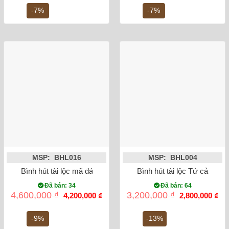
là:
tại
là:
tại
5,200,000 ₫.
là:
7,000,000 ₫.
là:
-7%
-7%
4,850,000 ₫.
6,5
MSP: BHL016
MSP: BHL004
Bình hút tài lộc mã đáo thành công vẽ vàng kim 24K
Bình hút tài lộc Tứ cảnh N
Đã bán: 34
Đã bán: 64
Giá
Giá
Giá
Gi
4,600,000
₫
3,200,000
₫
4,200,000
₫
2,800,000
₫
gốc
hiện
gốc
hiệ
là:
tại
là:
tại
4,600,000 ₫.
là:
3,200,000 ₫.
là:
-9%
-13%
4,200,000 ₫.
2,8