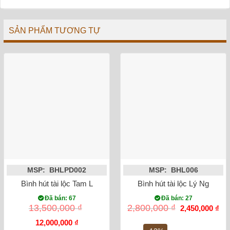
SẢN PHẨM TƯƠNG TỰ
MSP: BHLPD002
MSP: BHL006
Bình hút tài lộc Tam Linh Chiêu Tài Lộc BHLPD002
Bình hút tài lộc Lý Ngư V
Đã bán: 67
Đã bán: 27
Giá
Gi
13,500,000
₫
2,800,000
₫
2,450,000
₫
gốc
hiệ
Giá
Giá
là:
tại
12,000,000
₫
gốc
hiện
2,800,000 ₫.
là: