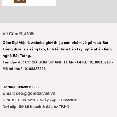
12,000,000 ₫.
là:
10,500,000 ₫.
Về Gốm Đại Việt
Gốm Đại Việt là website giới thiệu sản phẩm về gốm sứ Bát
Tràng dưới sự sáng tạo, tinh tế dưới bàn tay nghệ nhân làng
nghề Bát Tràng.
Tên đầy đủ: CƠ SỞ GỐM SỨ ANH TUẤN - GPKD: 01J8015216 -
Mã số thuế; 0108327226
Hotline: 0969919669
Email: ceo@gomdaiviet.vn
GPKD: 01J8015216 - Ngày cấp: 11/06/2018
Nơi cấp: Sở kế hoạch & đầu tư TP.HN