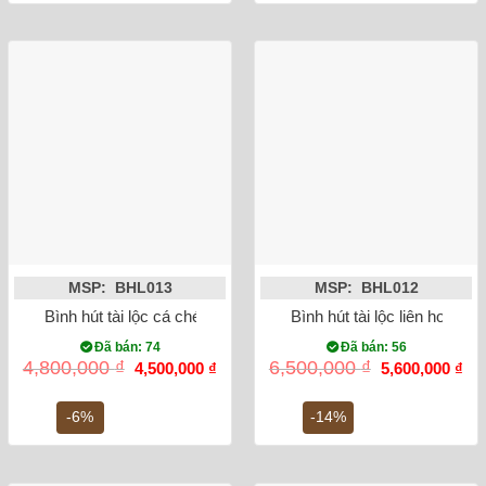
MSP: BHL013
MSP: BHL012
Bình hút tài lộc cá chép hóa rồng vượt vũ môn vẽ vàng
Bình hút tài lộc liên hoa c
Đã bán: 74
Đã bán: 56
Giá
Giá
Giá
Gi
4,800,000
₫
6,500,000
₫
4,500,000
₫
5,600,000
₫
gốc
hiện
gốc
hiệ
là:
tại
là:
tại
4,800,000 ₫.
là:
6,500,000 ₫.
là:
-6%
-14%
4,500,000 ₫.
5,6