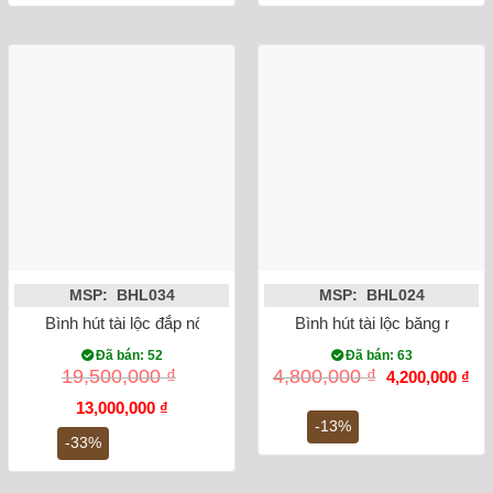
MSP: BHL034
MSP: BHL024
Bình hút tài lộc đắp nổi công đào mạ vàng
Bình hút tài lộc băng mai v
Đã bán: 52
Đã bán: 63
Giá
Gi
19,500,000
₫
4,800,000
₫
4,200,000
₫
gốc
hiệ
Giá
Giá
là:
tại
13,000,000
₫
gốc
hiện
4,800,000 ₫.
là:
-13%
là:
tại
4,2
-33%
19,500,000 ₫.
là:
13,000,000 ₫.