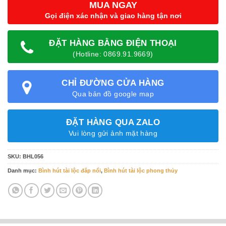
MUA NGAY
Gọi điện xác nhận và giao hàng tận nơi
ĐẶT HÀNG BẰNG ĐIỆN THOẠI
(Hotline: 0869.91.9669)
CHỈ ĐƯỜNG CỬA HÀNG
Qua bản đồ google map
ĐẶT HÀNG QUA ZALO
Vui lòng gửi ảnh mặt hàng
SKU:
BHL056
Danh mục:
Bình hút tài lộc đắp nổi
,
Bình hút tài lộc phong thủy