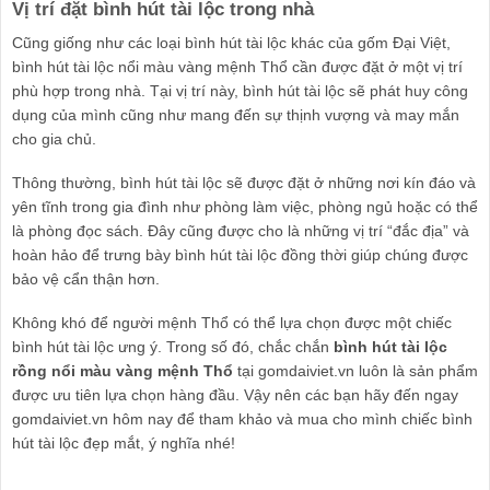
Vị trí đặt bình hút tài lộc trong nhà
Cũng giống như các loại bình hút tài lộc khác của gốm Đại Việt,
bình hút tài lộc nổi màu vàng mệnh Thổ cần được đặt ở một vị trí
phù hợp trong nhà. Tại vị trí này, bình hút tài lộc sẽ phát huy công
dụng của mình cũng như mang đến sự thịnh vượng và may mắn
cho gia chủ.
Thông thường, bình hút tài lộc sẽ được đặt ở những nơi kín đáo và
yên tĩnh trong gia đình như phòng làm việc, phòng ngủ hoặc có thể
là phòng đọc sách. Đây cũng được cho là những vị trí “đắc địa” và
hoàn hảo để trưng bày bình hút tài lộc đồng thời giúp chúng được
bảo vệ cẩn thận hơn.
Không khó để người mệnh Thổ có thể lựa chọn được một chiếc
bình hút tài lộc ưng ý. Trong số đó, chắc chắn
bình hút tài lộc
rồng nổi màu vàng mệnh Thổ
tại gomdaiviet.vn luôn là sản phẩm
được ưu tiên lựa chọn hàng đầu. Vậy nên các bạn hãy đến ngay
gomdaiviet.vn hôm nay để tham khảo và mua cho mình chiếc bình
hút tài lộc đẹp mắt, ý nghĩa nhé!