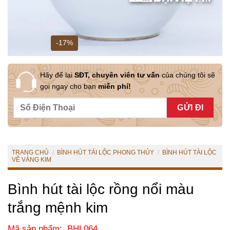
-17%
Hãy để lại
SĐT, chuyên viên tư vấn
của chúng tôi sẽ
gọi ngay cho bạn
miễn phí!
TRANG CHỦ
/
BÌNH HÚT TÀI LỘC PHONG THỦY
/
BÌNH HÚT TÀI LỘC
VẼ VÀNG KIM
Bình hút tài lộc rồng nổi màu
trắng mệnh kim
Mã sản phẩm: BHL064