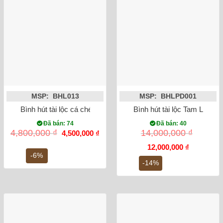
MSP: BHL013
MSP: BHLPD001
Bình hút tài lộc cá chép hóa rồng vượt vũ môn vẽ vàng
Bình hút tài lộc Tam Linh C
Đã bán: 74
Đã bán: 40
Giá
Giá
4,800,000
₫
14,000,000
₫
4,500,000
₫
gốc
hiện
là:
tại
Giá
Giá
12,000,000
₫
4,800,000 ₫.
là:
gốc
hiện
-6%
4,500,000 ₫.
là:
tại
-14%
14,000,000 ₫.
là:
12,000,000