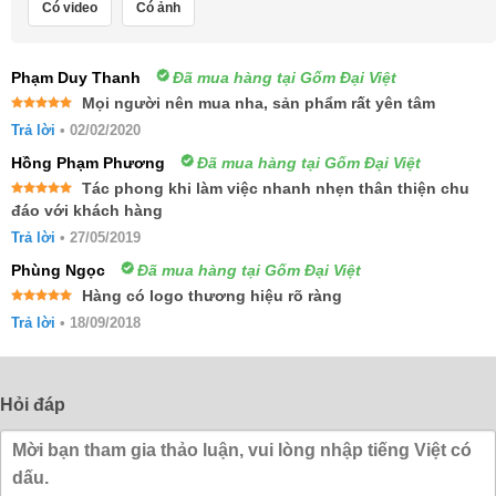
Có video
Có ảnh
Phạm Duy Thanh
Đã mua hàng tại Gốm Đại Việt
Mọi người nên mua nha, sản phẩm rất yên tâm
Được xếp
Trả lời
•
02/02/2020
hạng
5
5
sao
Hồng Phạm Phương
Đã mua hàng tại Gốm Đại Việt
Tác phong khi làm việc nhanh nhẹn thân thiện chu
Được xếp
đáo với khách hàng
hạng
5
5
sao
Trả lời
•
27/05/2019
Phùng Ngọc
Đã mua hàng tại Gốm Đại Việt
Hàng có logo thương hiệu rõ ràng
Được xếp
Trả lời
•
18/09/2018
hạng
5
5
sao
Hỏi đáp