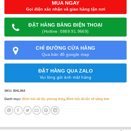
MUA NGAY
Gọi điện xác nhận và giao hàng tận nơi
ĐẶT HÀNG BẰNG ĐIỆN THOẠI
(Hotline: 0869.91.9669)
CHỈ ĐƯỜNG CỬA HÀNG
Qua bản đồ google map
ĐẶT HÀNG QUA ZALO
Vui lòng gửi ảnh mặt hàng
SKU:
BHL064
Danh mục:
Bình hút tài lộc phong thủy
,
Bình hút tài lộc vẽ vàng kim