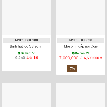
MSP: BHL100
MSP: BHL038
Bình hút lộc S3 sơn mài 3D
Mai bình đắp nổi Công Da
Đã bán: 55
Đã bán: 29
Giá
Gi
Liên hệ
7,000,000
₫
Giá cũ :
6,500,000
₫
gốc
hiệ
là:
tại
7,000,000 ₫.
là:
-7%
6,5