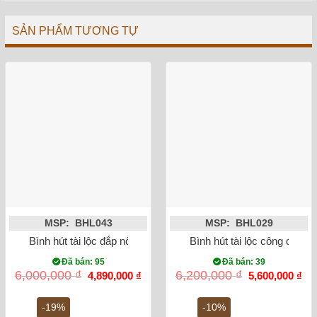
SẢN PHẨM TƯƠNG TỰ
MSP: BHL043
MSP: BHL029
Bình hút tài lộc đắp nổi Heo dát vàng 24K màu xanh lam
Bình hút tài lộc công đào v
Đã bán: 95
Đã bán: 39
Giá
Giá
Giá
Gi
6,000,000
₫
6,200,000
₫
4,890,000
₫
5,600,000
₫
gốc
hiện
gốc
hiệ
là:
tại
là:
tại
6,000,000 ₫.
là:
6,200,000 ₫.
là:
-19%
-10%
4,890,000 ₫.
5,6