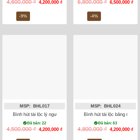
Giá
Giá
Giá
Gi
4,600,000
₫
6,800,000
₫
4,200,000
₫
6,500,000
₫
gốc
hiện
gốc
hiệ
là:
tại
là:
tại
4,600,000 ₫.
là:
6,800,000 ₫.
là:
-9%
-4%
4,200,000 ₫.
6,5
MSP: BHL017
MSP: BHL024
Bình hút tài lộc lý ngư vọng nguyệt
Bình hút tài lộc băng mai v
Đã bán: 22
Đã bán: 63
Giá
Giá
Giá
Gi
4,500,000
₫
4,800,000
₫
4,200,000
₫
4,200,000
₫
gốc
hiện
gốc
hiệ
là:
tại
là:
tại