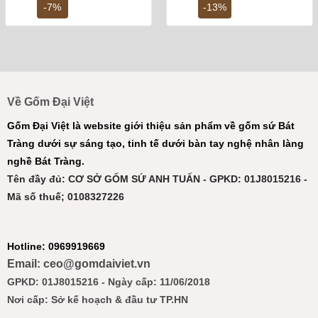
4,500,000 ₫.
là:
4,800,000 ₫.
là:
-7%
-13%
4,200,000 ₫.
4,2
Về Gốm Đại Việt
Gốm Đại Việt là website giới thiệu sản phẩm về gốm sứ Bát
Tràng dưới sự sáng tạo, tinh tế dưới bàn tay nghệ nhân làng
nghề Bát Tràng.
Tên đầy đủ: CƠ SỞ GỐM SỨ ANH TUẤN - GPKD: 01J8015216 -
Mã số thuế; 0108327226
Hotline: 0969919669
Email: ceo@gomdaiviet.vn
GPKD: 01J8015216 - Ngày cấp: 11/06/2018
Nơi cấp: Sở kế hoạch & đầu tư TP.HN