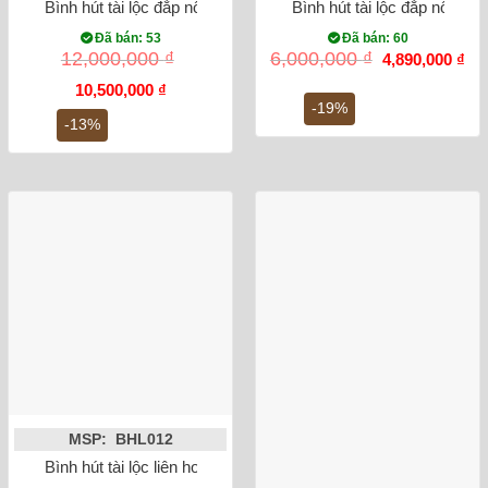
Bình hút tài lộc đắp nổi công đào mạ vàng Bát Tràng
Bình hút tài lộc đắp nổi H
Đã bán: 53
Đã bán: 60
Giá
Gi
12,000,000
₫
6,000,000
₫
4,890,000
₫
gốc
hiệ
Giá
Giá
là:
tại
10,500,000
₫
gốc
hiện
6,000,000 ₫.
là:
-19%
là:
tại
4,8
-13%
12,000,000 ₫.
là:
10,500,000 ₫.
MSP: BHL012
Bình hút tài lộc liên hoa cát tường vẽ vàng kim 24K