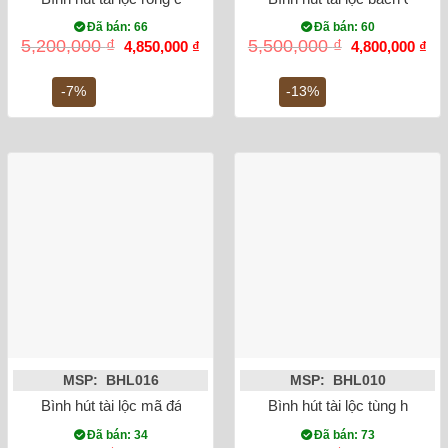
Đã bán: 66
Đã bán: 60
Giá
Giá
Giá
Gi
5,200,000
₫
5,500,000
₫
4,850,000
₫
4,800,000
₫
gốc
hiện
gốc
hiệ
là:
tại
là:
tại
5,200,000 ₫.
là:
5,500,000 ₫.
là:
-7%
-13%
4,850,000 ₫.
4,8
MSP: BHL016
MSP: BHL010
Bình hút tài lộc mã đáo thành công vẽ vàng kim 24K
Bình hút tài lộc tùng hạc di
Đã bán: 34
Đã bán: 73