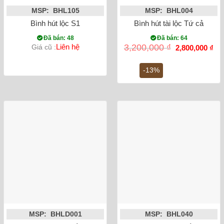
MSP: BHL105
MSP: BHL004
Bình hút lộc S1
Bình hút tài lộc Tứ cảnh N
Đã bán: 48
Đã bán: 64
Giá
Gi
Liên hệ
3,200,000
₫
Giá cũ :
2,800,000
₫
gốc
hiệ
là:
tại
3,200,000 ₫.
là:
-13%
2,8
MSP: BHLD001
MSP: BHL040