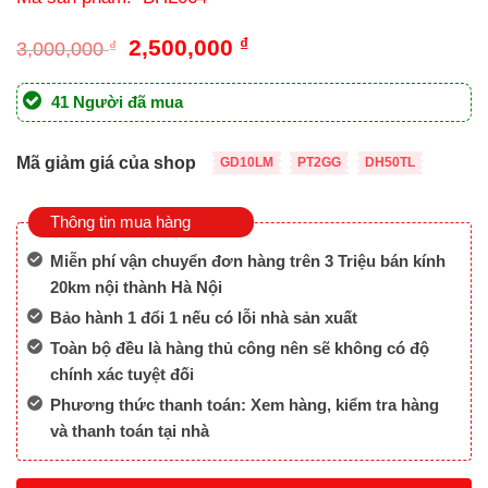
Giá
Giá
2,500,000
₫
3,000,000
₫
gốc
hiện
là:
tại
41 Người đã mua
3,000,000 ₫.
là:
2,500,000 ₫.
Mã giảm giá của shop
GD10LM
PT2GG
DH50TL
Thông tin mua hàng
Miễn phí vận chuyển đơn hàng trên 3 Triệu bán kính
20km nội thành Hà Nội
Bảo hành 1 đổi 1 nếu có lỗi nhà sản xuất
Toàn bộ đều là hàng thủ công nên sẽ không có độ
chính xác tuyệt đối
Phương thức thanh toán: Xem hàng, kiểm tra hàng
và thanh toán tại nhà