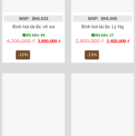
MSP: BHL033
MSP: BHL006
Bình hút tài lộc vẽ sen vàng kim 24K
Bình hút tài lộc Lý Ngư V
Đã bán: 89
Đã bán: 27
Giá
Giá
Giá
Gi
4,200,000
₫
2,800,000
₫
3,800,000
₫
2,450,000
₫
gốc
hiện
gốc
hiệ
là:
tại
là:
tại
4,200,000 ₫.
là:
2,800,000 ₫.
là:
-10%
-13%
3,800,000 ₫.
2,4