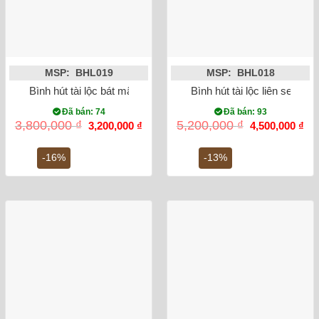
MSP: BHL019
MSP: BHL018
Bình hút tài lộc bát mã truy phong vẽ vàng kim 24K
Bình hút tài lộc liên sen vẽ
Đã bán: 74
Đã bán: 93
Giá
Giá
Giá
Gi
3,800,000
₫
5,200,000
₫
3,200,000
₫
4,500,000
₫
gốc
hiện
gốc
hiệ
là:
tại
là:
tại
3,800,000 ₫.
là:
5,200,000 ₫.
là:
-16%
-13%
3,200,000 ₫.
4,5