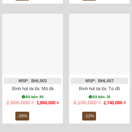
MSP: BHL003
MSP: BHL007
Bình hút tài lộc Mã đáo thành công cao 23cm Bát Tràng (vàng
Bình hút tài lộc Tứ đồ cao
Đã bán: 80
Đã bán: 36
Giá
Giá
Giá
Gi
2,500,000
₫
3,100,000
₫
1,800,000
₫
2,740,000
₫
gốc
hiện
gốc
hiệ
là:
tại
là:
tại
2,500,000 ₫.
là:
3,100,000 ₫.
là:
-28%
-12%
1,800,000 ₫.
2,7