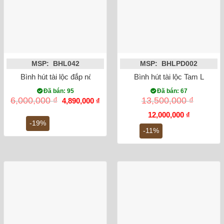
MSP: BHL042
MSP: BHLPD002
Bình hút tài lộc đắp nổi Heo dát vàng 24K (màu đen)
Bình hút tài lộc Tam Linh 
Đã bán: 95
Đã bán: 67
Giá
Giá
6,000,000
₫
13,500,000
₫
4,890,000
₫
gốc
hiện
là:
tại
Giá
Giá
12,000,000
₫
6,000,000 ₫.
là:
gốc
hiện
-19%
4,890,000 ₫.
là:
tại
-11%
13,500,000 ₫.
là:
12,000,000