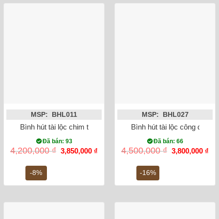
MSP: BHL011
MSP: BHL027
Bình hút tài lộc chim trĩ vẽ vàng kim 24K
Bình hút tài lộc công đào 
Đã bán: 93
Đã bán: 66
Giá
Giá
Giá
Gi
4,200,000
₫
4,500,000
₫
3,850,000
₫
3,800,000
₫
gốc
hiện
gốc
hiệ
là:
tại
là:
tại
4,200,000 ₫.
là:
4,500,000 ₫.
là:
-8%
-16%
3,850,000 ₫.
3,8