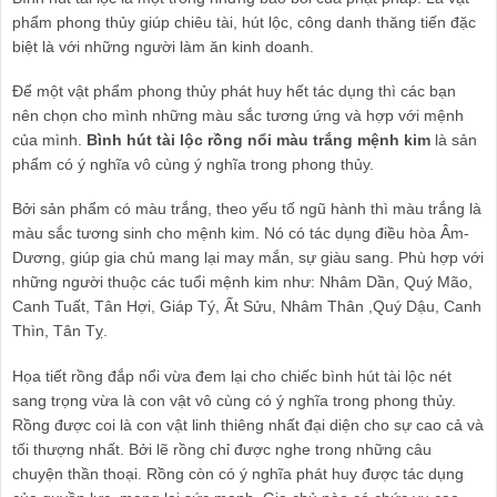
phẩm phong thủy giúp chiêu tài, hút lộc, công danh thăng tiến đặc
biệt là với những người làm ăn kinh doanh.
Để một vật phẩm phong thủy phát huy hết tác dụng thì các bạn
nên chọn cho mình những màu sắc tương ứng và hợp với mệnh
của mình.
Bình hút tài lộc rồng nổi màu trắng mệnh kim
là sản
phẩm có ý nghĩa vô cùng ý nghĩa trong phong thủy.
Bởi sản phẩm có màu trắng, theo yếu tố ngũ hành thì màu trắng là
màu sắc tương sinh cho mệnh kim. Nó có tác dụng điều hòa Âm-
Dương, giúp gia chủ mang lại may mắn, sự giàu sang. Phù hợp với
những người thuộc các tuổi mệnh kim như: Nhâm Dần, Quý Mão,
Canh Tuất, Tân Hợi, Giáp Tý, Ất Sửu, Nhâm Thân ,Quý Dậu, Canh
Thìn, Tân Tỵ.
Họa tiết rồng đắp nổi vừa đem lại cho chiếc bình hút tài lộc nét
sang trọng vừa là con vật vô cùng có ý nghĩa trong phong thủy.
Rồng được coi là con vật linh thiêng nhất đại diện cho sự cao cả và
tối thượng nhất. Bởi lẽ rồng chỉ được nghe trong những câu
chuyện thần thoại. Rồng còn có ý nghĩa phát huy được tác dụng