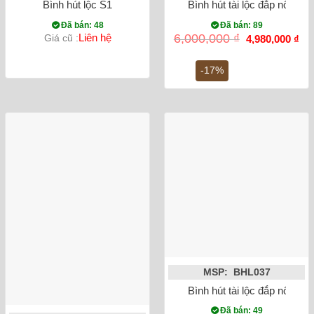
Bình hút lộc S1
Bình hút tài lộc đắp nổi He
Đã bán: 48
Đã bán: 89
Giá
Gi
Liên hệ
6,000,000
₫
Giá cũ :
4,980,000
₫
gốc
hiệ
là:
tại
6,000,000 ₫.
là:
-17%
4,9
MSP: BHL037
Bình hút tài lộc đắp nổi 
Đã bán: 49