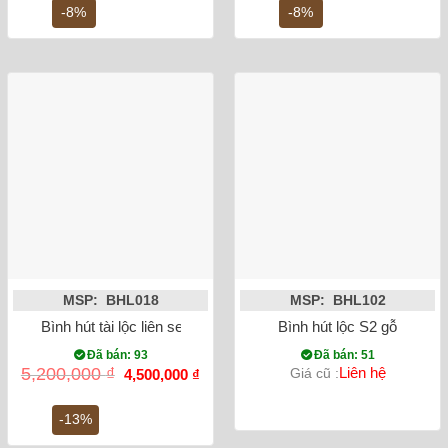
6,500,000 ₫.
là:
5,000,000 ₫.
là:
-8%
-8%
6,000,000 ₫.
4,6
MSP: BHL018
MSP: BHL102
Bình hút tài lộc liên sen vẽ vàng kim 24K
Bình hút lộc S2 gỗ
Đã bán: 93
Đã bán: 51
Giá
Giá
5,200,000
₫
Liên hệ
Giá cũ :
4,500,000
₫
gốc
hiện
là:
tại
5,200,000 ₫.
là:
-13%
4,500,000 ₫.