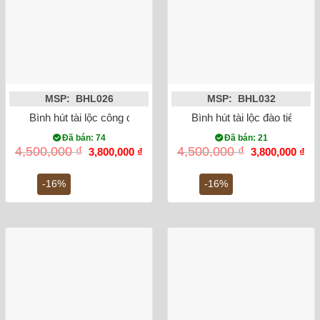
MSP: BHL026
MSP: BHL032
Bình hút tài lộc công đào men vàng vẽ vàng kim
Bình hút tài lộc đào tiên vẽ
Đã bán: 74
Đã bán: 21
Giá
Giá
Giá
Gi
4,500,000
₫
4,500,000
₫
3,800,000
₫
3,800,000
₫
gốc
hiện
gốc
hiệ
là:
tại
là:
tại
4,500,000 ₫.
là:
4,500,000 ₫.
là:
-16%
-16%
3,800,000 ₫.
3,8