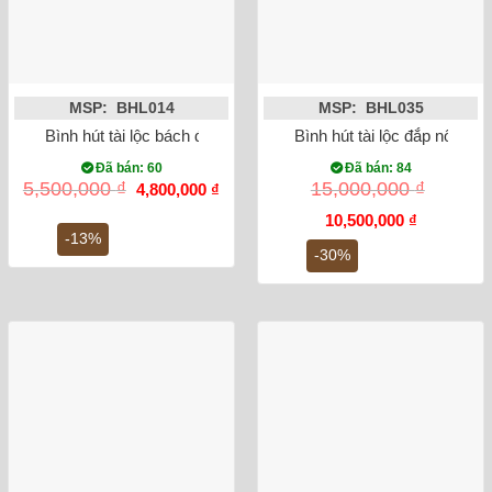
MSP: BHL014
MSP: BHL035
Bình hút tài lộc bách điểu ngàn hoa vẽ vàng kim 24K
Bình hút tài lộc đắp nổi cô
Đã bán: 60
Đã bán: 84
Giá
Giá
5,500,000
₫
15,000,000
₫
4,800,000
₫
gốc
hiện
là:
tại
Giá
Giá
10,500,000
₫
5,500,000 ₫.
là:
gốc
hiện
-13%
4,800,000 ₫.
là:
tại
-30%
15,000,000 ₫.
là:
10,500,000