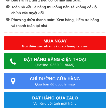
Bảo hành 1 đổi 1 nếu có lỗi nhà sản xuất
Toàn bộ đều là hàng thủ công nên sẽ không có độ
chính xác tuyệt đối
Phương thức thanh toán: Xem hàng, kiểm tra hàng
và thanh toán tại nhà
MUA NGAY
Gọi điện xác nhận và giao hàng tận nơi
ĐẶT HÀNG BẰNG ĐIỆN THOẠI
(Hotline: 0869.91.9669)
CHỈ ĐƯỜNG CỬA HÀNG
Qua bản đồ google map
ĐẶT HÀNG QUA ZALO
Vui lòng gửi ảnh mặt hàng