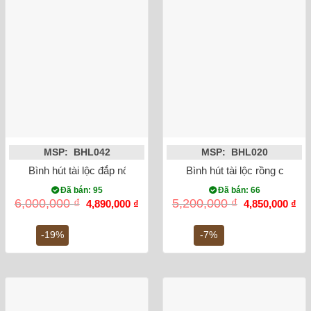
MSP: BHL042
MSP: BHL020
Bình hút tài lộc đắp nổi Heo dát vàng 24K (màu đen)
Bình hút tài lộc rồng chữ 
Đã bán: 95
Đã bán: 66
Giá
Giá
Giá
Gi
6,000,000
₫
5,200,000
₫
4,890,000
₫
4,850,000
₫
gốc
hiện
gốc
hiệ
là:
tại
là:
tại
6,000,000 ₫.
là:
5,200,000 ₫.
là:
-19%
-7%
4,890,000 ₫.
4,8