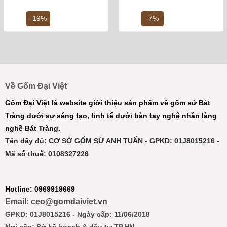
gốc
hiện
gốc
hiệ
là:
tại
là:
tại
6,000,000 ₫.
là:
4,500,000 ₫.
là:
-19%
-7%
4,890,000 ₫.
4,2
Về Gốm Đại Việt
Gốm Đại Việt là website giới thiệu sản phẩm về gốm sứ Bát
Tràng dưới sự sáng tạo, tinh tế dưới bàn tay nghệ nhân làng
nghề Bát Tràng.
Tên đầy đủ: CƠ SỞ GỐM SỨ ANH TUẤN - GPKD: 01J8015216 -
Mã số thuế; 0108327226
Hotline: 0969919669
Email: ceo@gomdaiviet.vn
GPKD: 01J8015216 - Ngày cấp: 11/06/2018