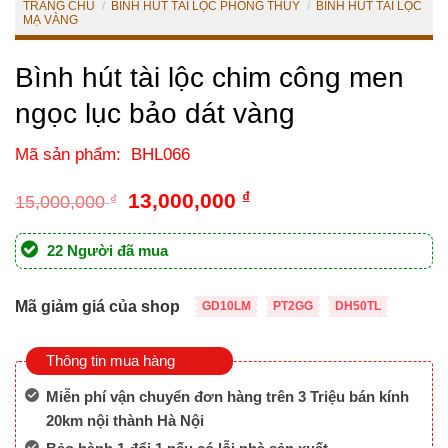
TRANG CHỦ
/
BÌNH HÚT TÀI LỘC PHONG THỦY
/
BÌNH HÚT TÀI LỘC
MẠ VÀNG
Bình hút tài lộc chim công men
ngọc lục bảo dát vàng
Mã sản phẩm: BHL066
Giá
Giá
13,000,000
₫
15,000,000
₫
gốc
hiện
là:
tại
22 Người đã mua
15,000,000 ₫.
là:
13,000,000 ₫.
Mã giảm giá của shop
GD10LM
PT2GG
DH50TL
Thông tin mua hàng
Miễn phí vận chuyển đơn hàng trên 3 Triệu bán kính
20km nội thành Hà Nội