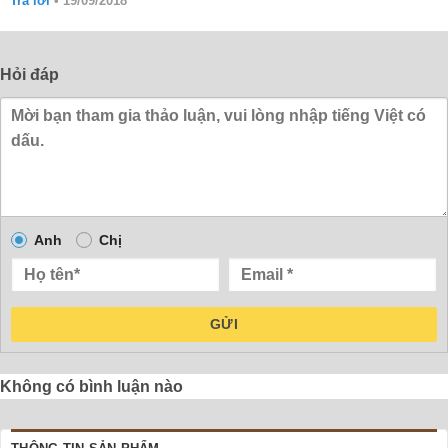
Trả lời
•
19/09/2018
hạng
5
5
sao
Hỏi đáp
Anh
Chị
GỬI
Không có bình luận nào