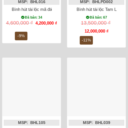
MSP: BHL016
MSP: BHLPD002
Bình hút tài lộc mã đáo thành công vẽ vàng kim 24K
Bình hút tài lộc Tam Linh 
Đã bán: 34
Đã bán: 67
Giá
Giá
4,600,000
₫
13,500,000
₫
4,200,000
₫
gốc
hiện
là:
tại
Giá
Giá
12,000,000
₫
4,600,000 ₫.
là:
gốc
hiện
-9%
4,200,000 ₫.
là:
tại
-11%
13,500,000 ₫.
là:
12,000,000
MSP: BHL105
MSP: BHL039