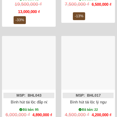
Giá
Gi
19,500,000
₫
7,500,000
₫
6,500,000
₫
gốc
hiệ
Giá
Giá
là:
tại
13,000,000
₫
gốc
hiện
7,500,000 ₫.
là:
-13%
là:
tại
6,5
-33%
19,500,000 ₫.
là:
13,000,000 ₫.
MSP: BHL043
MSP: BHL017
Bình hút tài lộc đắp nổi Heo dát vàng 24K màu xanh lam
Bình hút tài lộc lý ngư vọng
Đã bán: 95
Đã bán: 22
Giá
Giá
Giá
Gi
6,000,000
₫
4,500,000
₫
4,890,000
₫
4,200,000
₫