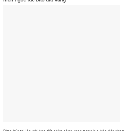
Bình hút tài lộc với họa tiết chim công men ngọc lục bảo dát vàng