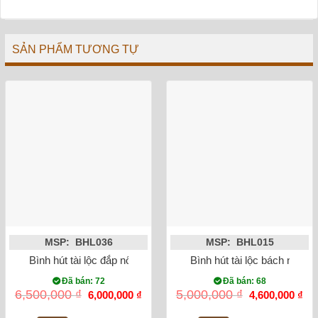
SẢN PHẨM TƯƠNG TỰ
MSP: BHL036
MSP: BHL015
Bình hút tài lộc đắp nổi mã đáo thành công 30cm
Bình hút tài lộc bách nhi đồ
Đã bán: 72
Đã bán: 68
Giá
Giá
Giá
Gi
6,500,000
₫
5,000,000
₫
6,000,000
₫
4,600,000
₫
gốc
hiện
gốc
hiệ
là:
tại
là:
tại