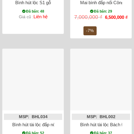
Bình hút lộc S1 gỗ
Mai bình đắp nổi Công Da
Đã bán: 48
Đã bán: 29
Giá
Gi
Liên hệ
7,000,000
₫
Giá cũ :
6,500,000
₫
gốc
hiệ
là:
tại
7,000,000 ₫.
là:
-7%
6,5
MSP: BHL034
MSP: BHL002
Bình hút tài lộc đắp nổi công đào mạ vàng
Bình hút tài lộc Bách Điể
Đã bán: 52
Đã bán: 37