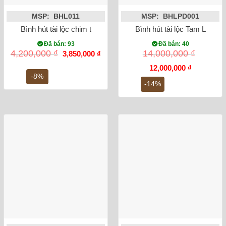
MSP: BHL011
MSP: BHLPD001
Bình hút tài lộc chim trĩ vẽ vàng kim 24K
Bình hút tài lộc Tam Linh C
Đã bán: 93
Đã bán: 40
Giá
Giá
4,200,000
₫
14,000,000
₫
3,850,000
₫
gốc
hiện
là:
tại
Giá
Giá
12,000,000
₫
4,200,000 ₫.
là:
gốc
hiện
-8%
3,850,000 ₫.
là:
tại
-14%
14,000,000 ₫.
là:
12,000,000