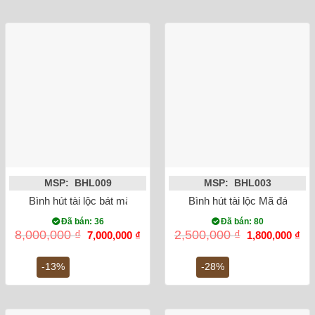
MSP: BHL009
MSP: BHL003
Bình hút tài lộc bát mã truy phong – men rạn cổ – cao 40cm
Bình hút tài lộc Mã đáo th
Đã bán: 36
Đã bán: 80
Giá
Giá
Giá
Gi
8,000,000
₫
2,500,000
₫
7,000,000
₫
1,800,000
₫
gốc
hiện
gốc
hiệ
là:
tại
là:
tại
8,000,000 ₫.
là:
2,500,000 ₫.
là:
-13%
-28%
7,000,000 ₫.
1,8