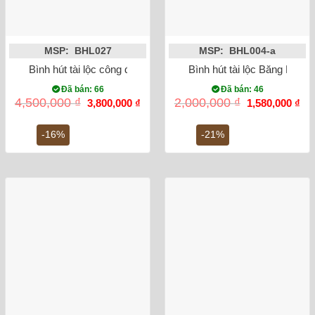
MSP: BHL027
MSP: BHL004-a
Bình hút tài lộc công đào men đỏ vẽ vàng kim
Bình hút tài lộc Băng Mai 
Đã bán: 66
Đã bán: 46
Giá
Giá
Giá
Gi
4,500,000
₫
2,000,000
₫
3,800,000
₫
1,580,000
₫
gốc
hiện
gốc
hiệ
là:
tại
là:
tại
4,500,000 ₫.
là:
2,000,000 ₫.
là:
-16%
-21%
3,800,000 ₫.
1,5