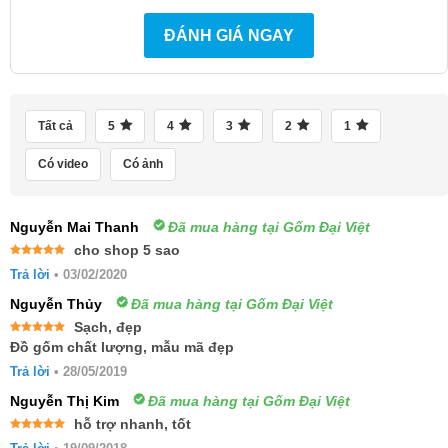
ĐÁNH GIÁ NGAY
Tất cả
5
4
3
2
1
Có video
Có ảnh
Nguyễn Mai Thanh
Đã mua hàng tại Gốm Đại Việt
cho shop 5 sao
Được xếp
Trả lời
•
03/02/2020
hạng
5
5
sao
Nguyễn Thủy
Đã mua hàng tại Gốm Đại Việt
Sạch, đẹp
Được xếp
Đồ gốm chất lượng, mẫu mã đẹp
hạng
5
5
sao
Trả lời
•
28/05/2019
Nguyễn Thị Kim
Đã mua hàng tại Gốm Đại Việt
hỗ trợ nhanh, tốt
Được xếp