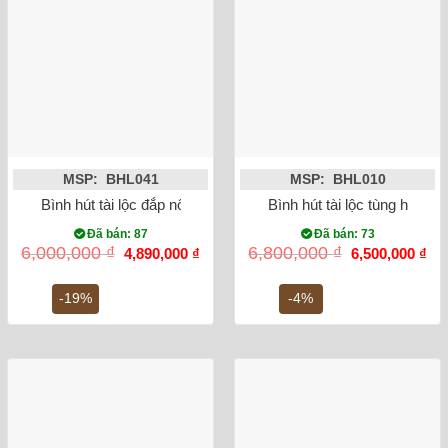
MSP: BHL041
MSP: BHL010
Bình hút tài lộc đắp nổi Heo dát vàng 24K màu trắng
Bình hút tài lộc tùng hạc di
Đã bán: 87
Đã bán: 73
Giá
Giá
Giá
Gi
6,000,000
₫
6,800,000
₫
4,890,000
₫
6,500,000
₫
gốc
hiện
gốc
hiệ
là:
tại
là:
tại
6,000,000 ₫.
là:
6,800,000 ₫.
là:
-19%
-4%
4,890,000 ₫.
6,5