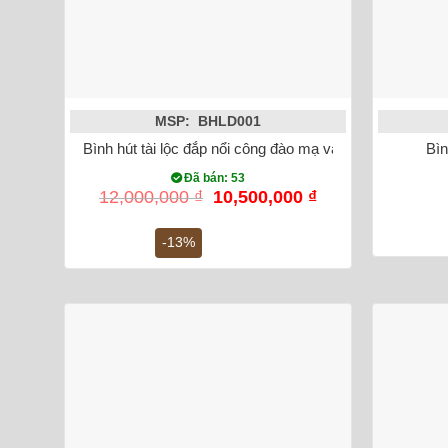
MSP: BHLD001
Bình hút tài lộc đắp nổi công đào mạ vàng Bát Tràng
Bìn
Đã bán: 53
Giá
Giá
12,000,000
₫
10,500,000
₫
gốc
hiện
là:
tại
-13%
12,000,000 ₫.
là:
10,500,000 ₫.