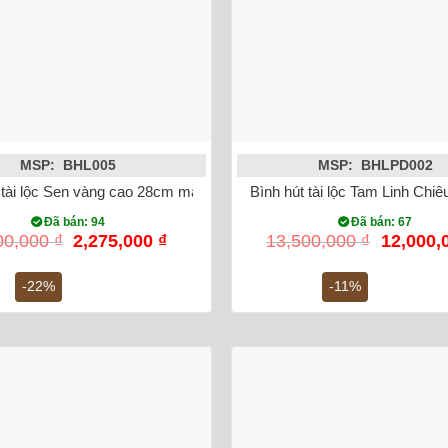
MSP: BHL005
MSP: BHLPD002
 tài lộc Sen vàng cao 28cm mạ vàng 18k
Bình hút tài lộc Tam Linh Ch
Đã bán: 94
Đã bán: 67
Giá
Giá
Giá
00,000
₫
2,275,000
₫
13,500,000
₫
12,000,
gốc
hiện
gốc
là:
tại
là:
-22%
-11%
2,900,000 ₫.
là:
13,500,0
2,275,000 ₫.