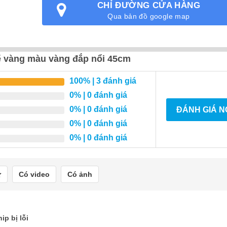
CHỈ ĐƯỜNG CỬA HÀNG
Qua bản đồ google map
vẽ vàng màu vàng đắp nổi 45cm
100%
| 3 đánh giá
0%
| 0 đánh giá
0%
| 0 đánh giá
ĐÁNH GIÁ 
0%
| 0 đánh giá
0%
| 0 đánh giá
Có video
Có ảnh
ip bị lỗi