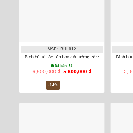
MSP: BHL012
Bình hút tài lộc liên hoa cát tường vẽ vàng kim 24K
Bình hút
Đã bán: 56
Giá
Giá
6,500,000
₫
5,600,000
₫
2,9
gốc
hiện
là:
tại
-14%
6,500,000 ₫.
là:
5,600,000 ₫.