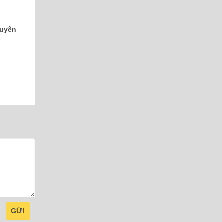
huyên
GỬI