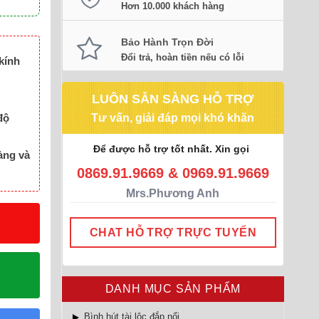
Hơn 10.000 khách hàng
Bảo Hành Trọn Đời
Đổi trả, hoàn tiền nếu có lỗi
kính
LUÔN SẴN SÀNG HỖ TRỢ
Tư vấn, giải đáp mọi khó khăn
độ
Để được hỗ trợ tốt nhất. Xin gọi
àng và
0869.91.9669 & 0969.91.9669
Mrs.Phương Anh
CHAT HỖ TRỢ TRỰC TUYẾN
DANH MỤC SẢN PHẨM
Bình hút tài lộc đắp nổi