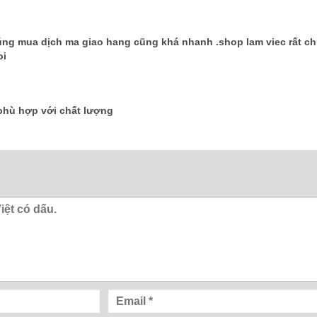
 .đúng mua dịch ma giao hang cũng khá nhanh .shop lam viec rất c
oi
phù hợp với chất lượng