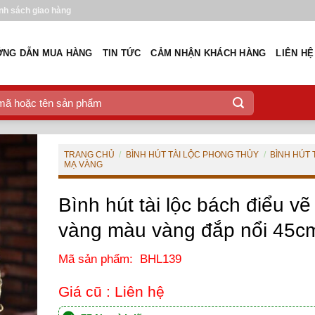
nh sách giao hàng
NG DẪN MUA HÀNG
TIN TỨC
CẢM NHẬN KHÁCH HÀNG
LIÊN HỆ
TRANG CHỦ
/
BÌNH HÚT TÀI LỘC PHONG THỦY
/
BÌNH HÚT 
MẠ VÀNG
Bình hút tài lộc bách điểu vẽ
vàng màu vàng đắp nổi 45c
Mã sản phẩm: BHL139
Giá cũ :
Liên hệ