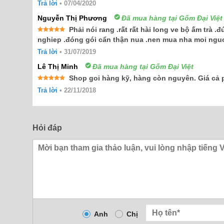
Trả lời
•
07/04/2020
hạng
5
5
sao
Nguyễn Thị Phương
Đã mua hàng tại Gốm Đại Việt
Phải nói rang .rất rất hài long ve bộ ấm trà
Được xếp
nghiep .đóng gói cẩn thận nua .nen mua nha moi ngu
hạng
5
5
sao
Trả lời
•
31/07/2019
Lê Thị Minh
Đã mua hàng tại Gốm Đại Việt
Shop goi hàng kỹ, hàng còn nguyên. Giá cả 
Được xếp
Trả lời
•
22/11/2018
hạng
5
5
sao
Hỏi đáp
Anh
Chị