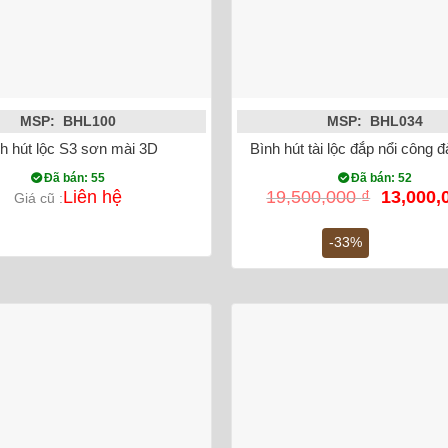
MSP: BHL100
MSP: BHL034
h hút lộc S3 sơn mài 3D
Bình hút tài lộc đắp nổi công
Đã bán: 55
Đã bán: 52
Giá
Liên hệ
19,500,000
₫
13,000,
Giá cũ :
gốc
là:
-33%
19,500,0