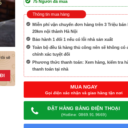
75 Người đã mua
Thông tin mua hàng
Miễn phí vận chuyển đơn hàng trên 3 Triệu bán 
20km nội thành Hà Nội
Bảo hành 1 đổi 1 nếu có lỗi nhà sản xuất
Toàn bộ đều là hàng thủ công nên sẽ không có 
chính xác tuyệt đối
tôi sẽ
Phương thức thanh toán: Xem hàng, kiểm tra h
thanh toán tại nhà
MUA NGAY
Gọi điện xác nhận và giao hàng tận nơi
ĐẶT HÀNG BẰNG ĐIỆN THOẠI
(Hotline: 0869.91.9669)