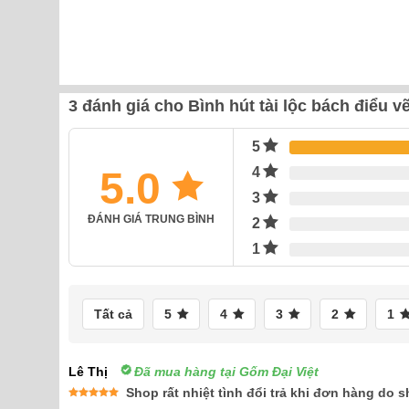
3 đánh giá cho
Bình hút tài lộc bách điểu 
5
5.0
4
3
ĐÁNH GIÁ TRUNG BÌNH
2
1
Tất cả
5
4
3
2
1
Lê Thị
Đã mua hàng tại Gốm Đại Việt
Shop rất nhiệt tình đổi trả khi đơn hàng do sh
Được xếp