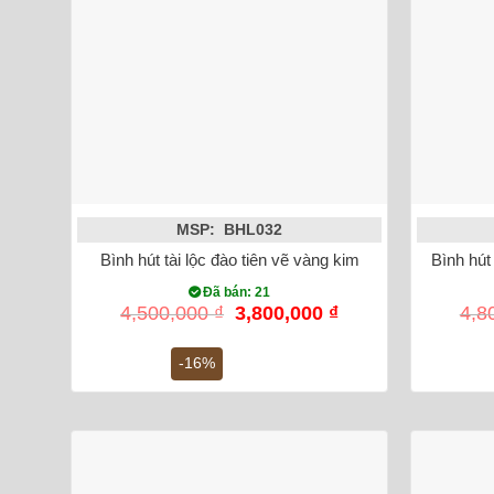
MSP: BHL032
Bình hút tài lộc đào tiên vẽ vàng kim
Bình hút
Đã bán: 21
Giá
Giá
4,500,000
₫
3,800,000
₫
4,8
gốc
hiện
là:
tại
-16%
4,500,000 ₫.
là:
3,800,000 ₫.