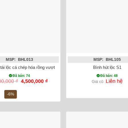
MSP: BHL013
MSP: BHL105
 tài lộc cá chép hóa rồng vượt vũ môn vẽ vàng
Bình hút lộc S1
Đã bán: 74
Đã bán: 48
Giá
Giá
00,000
₫
4,500,000
₫
Liên hệ
Giá cũ :
gốc
hiện
là:
tại
-6%
4,800,000 ₫.
là:
4,500,000 ₫.