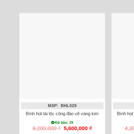
MSP: BHL029
Bình hút tài lộc công đào vẽ vàng kim
Bình hút
Đã bán: 39
Giá
Giá
6,200,000
₫
5,600,000
₫
4,2
gốc
hiện