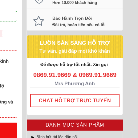
Hơn 10.000 khách hàng
Bảo Hành Trọn Đời
Đổi trả, hoàn tiền nếu có lỗi
L
LUÔN SẴN SÀNG HỖ TRỢ
Tư vấn, giải đáp mọi khó khăn
kính
Để được hỗ trợ tốt nhất. Xin gọi
0869.91.9669 & 0969.91.9669
Mrs.Phương Anh
độ
CHAT HỖ TRỢ TRỰC TUYẾN
àng và
DANH MỤC SẢN PHẨM
Bình hút tài lộc đắp nổi