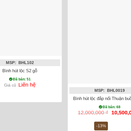
MSP: BHL102
Bình hút lộc S2 gỗ
Đã bán: 51
Liên hệ
Giá cũ :
MSP: BHL0019
Bình hút lộc đắp nổi Thuận b
Đã bán: 68
Giá
12,000,000
₫
10,500,
gốc
là:
-13%
12,000,0