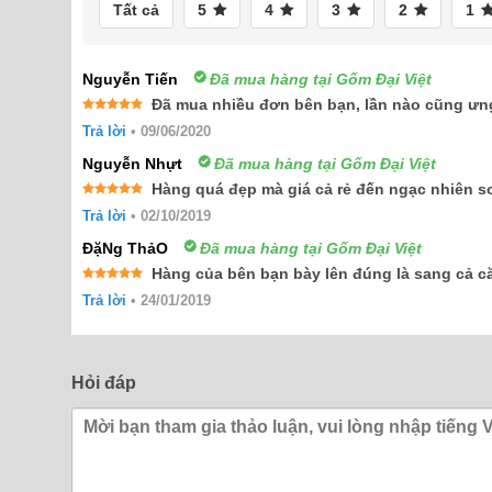
Tất cả
5
4
3
2
1
Nguyễn Tiến
Đã mua hàng tại Gốm Đại Việt
Đã mua nhiều đơn bên bạn, lần nào cũng ưn
Được xếp
Trả lời
•
09/06/2020
hạng
5
5
sao
Nguyễn Nhựt
Đã mua hàng tại Gốm Đại Việt
Hàng quá đẹp mà giá cả rẻ đến ngạc nhiên so
Được xếp
Trả lời
•
02/10/2019
hạng
5
5
sao
ĐặNg ThảO
Đã mua hàng tại Gốm Đại Việt
Hàng của bên bạn bày lên đúng là sang cả 
Được xếp
Trả lời
•
24/01/2019
hạng
5
5
sao
Hỏi đáp