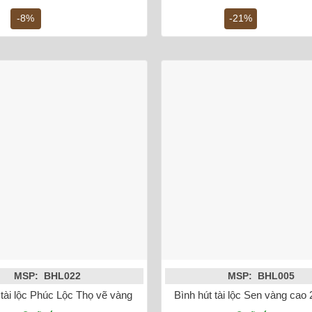
là:
tại
là:
-8%
-21%
4,200,000 ₫.
là:
2,000,00
3,850,000 ₫.
MSP: BHL022
MSP: BHL005
g 18K
 tài lộc Phúc Lộc Thọ vẽ vàng kim
Bình hút tài lộc Sen vàng ca