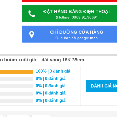
ĐẶT HÀNG BẰNG ĐIỆN THOẠI
(Hotline: 0869.91.9669)
CHỈ ĐƯỜNG CỬA HÀNG
Qua bản đồ google map
n buồm xuôi gió – dát vàng 18K 35cm
100%
| 3 đánh giá
0%
| 0 đánh giá
0%
| 0 đánh giá
ĐÁNH GIÁ 
0%
| 0 đánh giá
0%
| 0 đánh giá