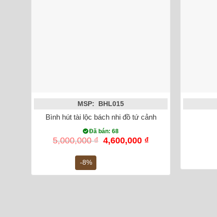
MSP: BHL015
Bình hút tài lộc bách nhi đồ tứ cảnh
Đã bán: 68
Giá
Giá
5,000,000
₫
4,600,000
₫
gốc
hiện
là:
tại
-8%
5,000,000 ₫.
là:
4,600,000 ₫.