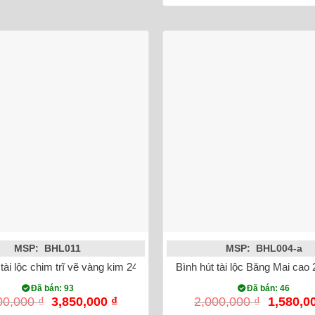
MSP: BHL011
MSP: BHL004-a
 tài lộc chim trĩ vẽ vàng kim 24K
Bình hút tài lộc Băng Mai cao
Đã bán: 93
Đã bán: 46
Giá
Giá
Giá
00,000
₫
3,850,000
₫
2,000,000
₫
1,580,0
gốc
hiện
gốc