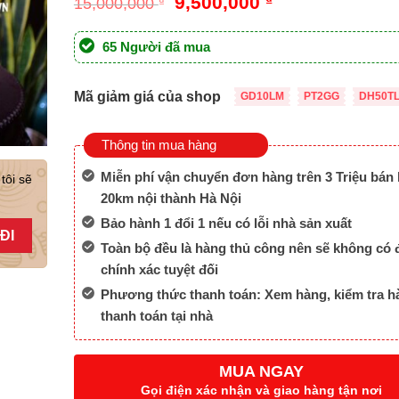
Giá
Giá
9,500,000
15,000,000
₫
gốc
hiện
là:
tại
65 Người đã mua
15,000,000 ₫.
là:
9,500,000 ₫.
Mã giảm giá của shop
GD10LM
PT2GG
DH50T
Thông tin mua hàng
Miễn phí vận chuyển đơn hàng trên 3 Triệu bán 
tôi sẽ
20km nội thành Hà Nội
Bảo hành 1 đổi 1 nếu có lỗi nhà sản xuất
Toàn bộ đều là hàng thủ công nên sẽ không có 
chính xác tuyệt đối
Phương thức thanh toán: Xem hàng, kiểm tra h
thanh toán tại nhà
MUA NGAY
Gọi điện xác nhận và giao hàng tận nơi