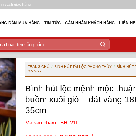
nh sách giao hàng
NG DẪN MUA HÀNG
TIN TỨC
CẢM NHẬN KHÁCH HÀNG
LIÊN HỆ
TRANG CHỦ
/
BÌNH HÚT TÀI LỘC PHONG THỦY
/
BÌNH HÚT 
MẠ VÀNG
Bình hút lộc mệnh mộc thuậ
buồm xuôi gió – dát vàng 18
35cm
Mã sản phẩm: BHL211
₫