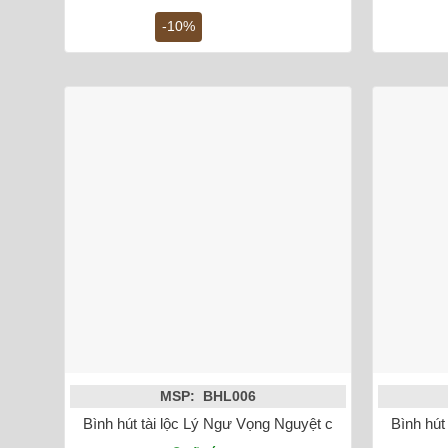
là:
tại
-10%
6,200,000 ₫.
là:
5,600,000 ₫.
MSP: BHL006
Bình hút tài lộc Lý Ngư Vọng Nguyệt cao 28cm mạ vàn
Bình hút