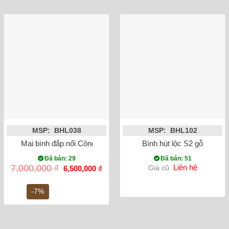
MSP: BHL038
MSP: BHL102
Mai bình đắp nổi Công Danh Phú Quý men rạn
Bình hút lộc S2 gỗ
Đã bán: 29
Đã bán: 51
Giá
Giá
7,000,000
₫
Liên hệ
Giá cũ :
6,500,000
₫
gốc
hiện
là:
tại
7,000,000 ₫.
là:
-7%
6,500,000 ₫.