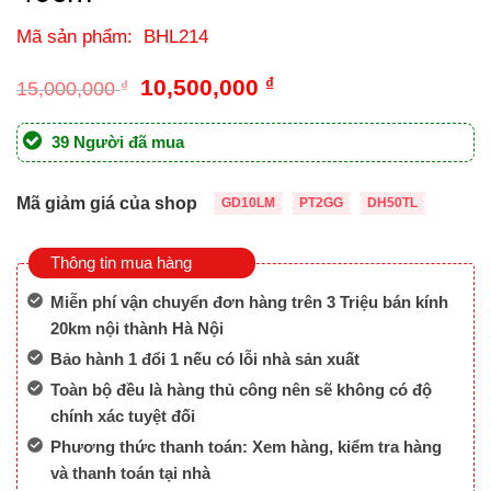
Mã sản phẩm: BHL214
Giá
Giá
10,500,000
₫
15,000,000
₫
gốc
hiện
là:
tại
39 Người đã mua
15,000,000 ₫.
là:
10,500,000 ₫.
Mã giảm giá của shop
GD10LM
PT2GG
DH50TL
Thông tin mua hàng
Miễn phí vận chuyển đơn hàng trên 3 Triệu bán kính
20km nội thành Hà Nội
Bảo hành 1 đổi 1 nếu có lỗi nhà sản xuất
Toàn bộ đều là hàng thủ công nên sẽ không có độ
chính xác tuyệt đối
Phương thức thanh toán: Xem hàng, kiểm tra hàng
và thanh toán tại nhà