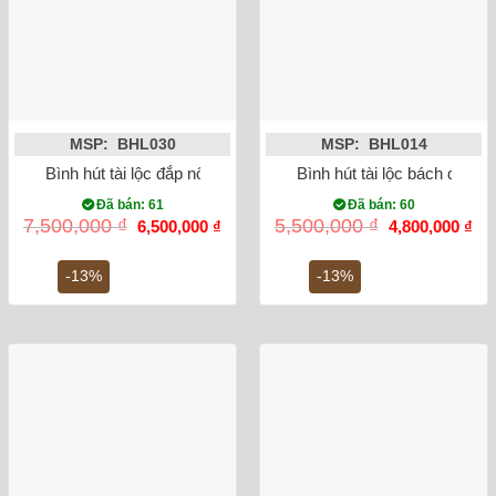
MSP: BHL030
MSP: BHL014
Bình hút tài lộc đắp nổi cá chép hóa rồng men rạn 35cm
Bình hút tài lộc bách điểu
Đã bán: 61
Đã bán: 60
Giá
Giá
Giá
Gi
7,500,000
₫
5,500,000
₫
6,500,000
₫
4,800,000
₫
gốc
hiện
gốc
hiệ
là:
tại
là:
tại
7,500,000 ₫.
là:
5,500,000 ₫.
là:
-13%
-13%
6,500,000 ₫.
4,8