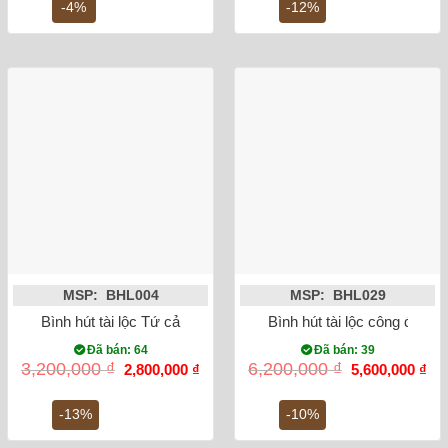
6,800,000 ₫.
là:
3,100,000 ₫.
là:
-4%
-12%
6,500,000 ₫.
2,7
MSP: BHL004
MSP: BHL029
Bình hút tài lộc Tứ cảnh Nhi cao 28cm Bát Tràng (vàng 18k)
Bình hút tài lộc công đào v
Đã bán: 64
Đã bán: 39
Giá
Giá
Giá
Gi
3,200,000
₫
6,200,000
₫
2,800,000
₫
5,600,000
₫
gốc
hiện
gốc
hiệ
là:
tại
là:
tại
3,200,000 ₫.
là:
6,200,000 ₫.
là:
-13%
-10%
2,800,000 ₫.
5,6