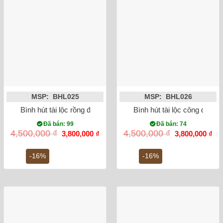
MSP: BHL025
MSP: BHL026
Bình hút tài lộc rồng đắp vẽ vàng kim
Bình hút tài lộc công đào 
Đã bán: 99
Đã bán: 74
Giá
Giá
Giá
Gi
4,500,000
₫
4,500,000
₫
3,800,000
₫
3,800,000
₫
gốc
hiện
gốc
hiệ
là:
tại
là:
tại
4,500,000 ₫.
là:
4,500,000 ₫.
là:
-16%
-16%
3,800,000 ₫.
3,8