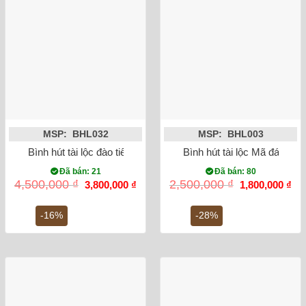
MSP: BHL032
MSP: BHL003
Bình hút tài lộc đào tiên vẽ vàng kim
Bình hút tài lộc Mã đáo th
Đã bán: 21
Đã bán: 80
Giá
Giá
Giá
Gi
4,500,000
₫
2,500,000
₫
3,800,000
₫
1,800,000
₫
gốc
hiện
gốc
hiệ
là:
tại
là:
tại
4,500,000 ₫.
là:
2,500,000 ₫.
là:
-16%
-28%
3,800,000 ₫.
1,8