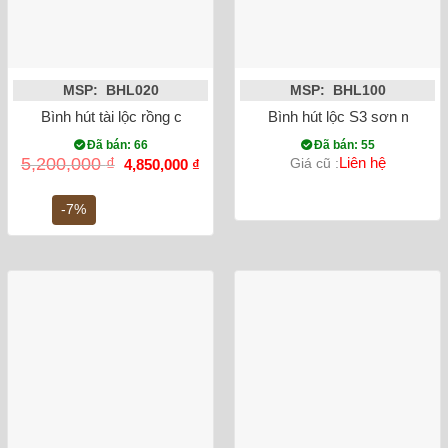
MSP: BHL020
MSP: BHL100
Bình hút tài lộc rồng chữ Phúc vẽ vàng kim
Bình hút lộc S3 sơn mài 3D
Đã bán: 66
Đã bán: 55
Giá
Giá
5,200,000
₫
Liên hệ
Giá cũ :
4,850,000
₫
gốc
hiện
là:
tại
5,200,000 ₫.
là:
-7%
4,850,000 ₫.