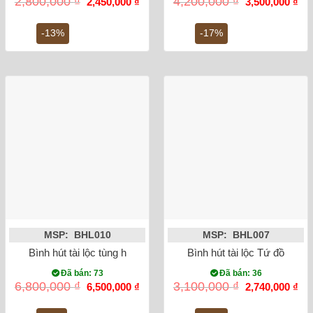
2,800,000
₫
4,200,000
₫
2,450,000
₫
3,500,000
₫
gốc
hiện
gốc
hiệ
là:
tại
là:
tại
2,800,000 ₫.
là:
4,200,000 ₫.
là:
-13%
-17%
2,450,000 ₫.
3,5
MSP: BHL010
MSP: BHL007
Bình hút tài lộc tùng hạc diên niên men rạn cổ
Bình hút tài lộc Tứ đồ cao
Đã bán: 73
Đã bán: 36
Giá
Giá
Giá
Gi
6,800,000
₫
3,100,000
₫
6,500,000
₫
2,740,000
₫
gốc
hiện
gốc
hiệ
là:
tại
là:
tại