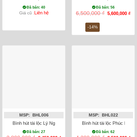
Đã bán: 40
Đã bán: 56
Giá
Gi
Liên hệ
6,500,000
₫
Giá cũ :
5,600,000
₫
gốc
hiệ
là:
tại
6,500,000 ₫.
là:
-14%
5,6
MSP: BHL006
MSP: BHL022
Bình hút tài lộc Lý Ngư Vọng Nguyệt cao 28cm mạ vàng 18K
Bình hút tài lộc Phúc Lộc 
Đã bán: 27
Đã bán: 62
Giá
Giá
Giá
Gi