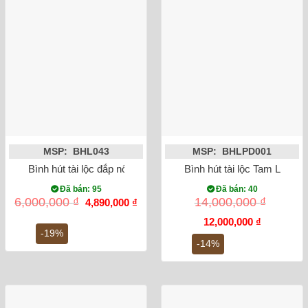
MSP: BHL043
MSP: BHLPD001
Bình hút tài lộc đắp nổi Heo dát vàng 24K màu xanh lam
Bình hút tài lộc Tam Linh C
Đã bán: 95
Đã bán: 40
Giá
Giá
6,000,000
₫
14,000,000
₫
4,890,000
₫
gốc
hiện
là:
tại
Giá
Giá
12,000,000
₫
6,000,000 ₫.
là:
gốc
hiện
-19%
4,890,000 ₫.
là:
tại
-14%
14,000,000 ₫.
là:
12,000,000