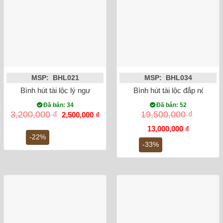
MSP: BHL021
MSP: BHL034
Bình hút tài lộc lý ngư vọng nguyệt 25cm
Bình hút tài lộc đắp nổi cô
Đã bán: 34
Đã bán: 52
Giá
Giá
3,200,000
₫
19,500,000
₫
2,500,000
₫
gốc
hiện
là:
tại
Giá
Giá
13,000,000
₫
3,200,000 ₫.
là:
gốc
hiện
-22%
2,500,000 ₫.
là:
tại
-33%
19,500,000 ₫.
là:
13,000,000