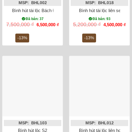
MSP: BHL002
MSP: BHL018
Bình hút tài lộc Bách Điểu Ngàn Hoa Bát Tràng cao 45cm Mạ 
Bình hút tài lộc liên sen vẽ
Đã bán: 37
Đã bán: 93
Giá
Giá
Giá
Gi
7,500,000
₫
5,200,000
₫
6,500,000
₫
4,500,000
₫
gốc
hiện
gốc
hiệ
là:
tại
là:
tại
7,500,000 ₫.
là:
5,200,000 ₫.
là:
-13%
-13%
6,500,000 ₫.
4,5
MSP: BHL103
MSP: BHL012
Bình hút lộc S2
Bình hút tài lộc liên hoa c