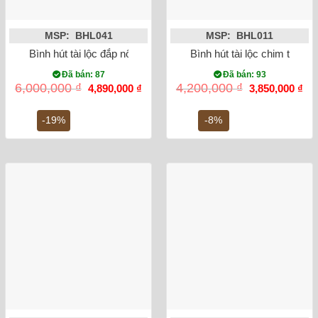
MSP: BHL041
MSP: BHL011
Bình hút tài lộc đắp nổi Heo dát vàng 24K màu trắng
Bình hút tài lộc chim trĩ vẽ
Đã bán: 87
Đã bán: 93
Giá
Giá
Giá
Gi
6,000,000
₫
4,200,000
₫
4,890,000
₫
3,850,000
₫
gốc
hiện
gốc
hiệ
là:
tại
là:
tại
6,000,000 ₫.
là:
4,200,000 ₫.
là:
-19%
-8%
4,890,000 ₫.
3,8