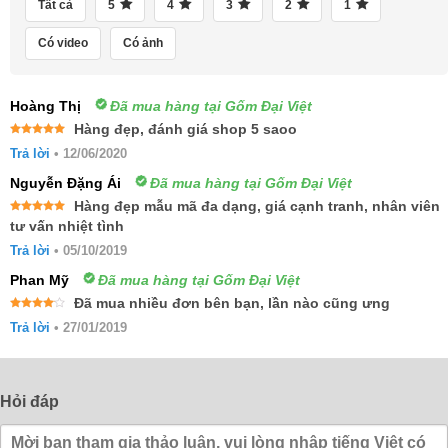
Tất cả
5
4
3
2
1
Có video
Có ảnh
Hoàng Thị
Đã mua hàng tại Gốm Đại Việt
Hàng đẹp, đánh giá shop 5 saoo
Được xếp
Trả lời
•
12/06/2020
hạng
5
5
sao
Nguyễn Đặng Ái
Đã mua hàng tại Gốm Đại Việt
Hàng đẹp mẫu mã đa dạng, giá cạnh tranh, nhân viên
Được xếp
tư vấn nhiệt tình
hạng
5
5
sao
Trả lời
•
05/10/2019
Phan Mỹ
Đã mua hàng tại Gốm Đại Việt
Đã mua nhiều đơn bên bạn, lần nào cũng ưng
Được
Trả lời
•
27/01/2019
xếp
hạng
4
5 sao
Hỏi đáp