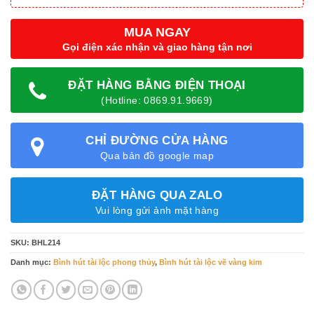
MUA NGAY
Gọi điện xác nhận và giao hàng tận nơi
ĐẶT HÀNG BẰNG ĐIỆN THOẠI
(Hotline: 0869.91.9669)
CHỈ ĐƯỜNG CỬA HÀNG
Qua bản đồ google map
ĐẶT HÀNG QUA ZALO
Vui lòng gửi ảnh mặt hàng
SKU:
BHL214
Danh mục:
Bình hút tài lộc phong thủy
,
Bình hút tài lộc vẽ vàng kim