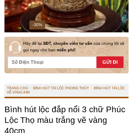
-30%
Hãy để lại
SĐT, chuyên viên tư vấn
của chúng tôi sẽ
gọi ngay cho bạn
miễn phí!
TRANG CHỦ
/
BÌNH HÚT TÀI LỘC PHONG THỦY
/
BÌNH HÚT TÀI LỘC
VẼ VÀNG KIM
Bình hút lộc đắp nổi 3 chữ Phúc
Lộc Thọ màu trắng vẽ vàng
40cm