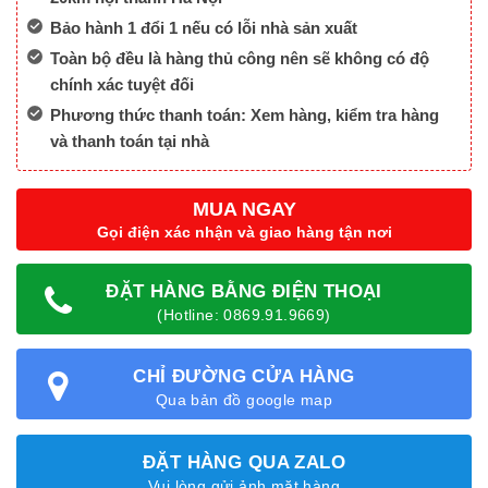
Bảo hành 1 đổi 1 nếu có lỗi nhà sản xuất
Toàn bộ đều là hàng thủ công nên sẽ không có độ
chính xác tuyệt đối
Phương thức thanh toán: Xem hàng, kiểm tra hàng
và thanh toán tại nhà
MUA NGAY
Gọi điện xác nhận và giao hàng tận nơi
ĐẶT HÀNG BẰNG ĐIỆN THOẠI
(Hotline: 0869.91.9669)
CHỈ ĐƯỜNG CỬA HÀNG
Qua bản đồ google map
ĐẶT HÀNG QUA ZALO
Vui lòng gửi ảnh mặt hàng