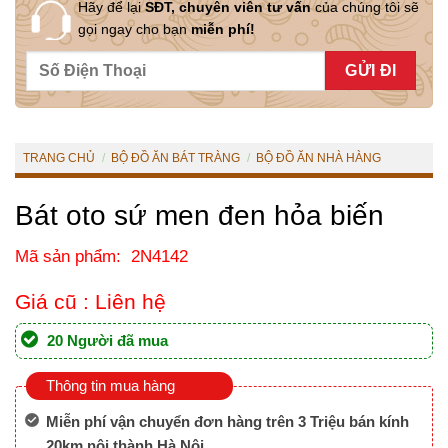
Hãy để lại
SĐT, chuyên viên tư vấn
của chúng tôi sẽ
gọi ngay cho bạn
miễn phí!
TRANG CHỦ
/
BỘ ĐỒ ĂN BÁT TRÀNG
/
BỘ ĐỒ ĂN NHÀ HÀNG
Bát oto sứ men đen hỏa biến
Mã sản phẩm: 2N4142
Giá cũ :
Liên hệ
20 Người đã mua
Thông tin mua hàng
Miễn phí vận chuyển đơn hàng trên 3 Triệu bán kính
20km nội thành Hà Nội