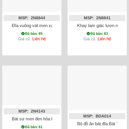
MSP: 2N8844
MSP: 2N8841
Đĩa vuông vát men xanh đá hỏa biến
Khay tam giác lượn men xa
Đã bán: 85
Đã bán: 83
Liên hệ
Liên hệ
Giá cũ :
Giá cũ :
MSP: 2N4143
MSP: BDA014
Bát sứ men đen hỏa biến size nhỏ
Bộ đồ ăn bát đĩa Bát Tràng
Đã bán: 61