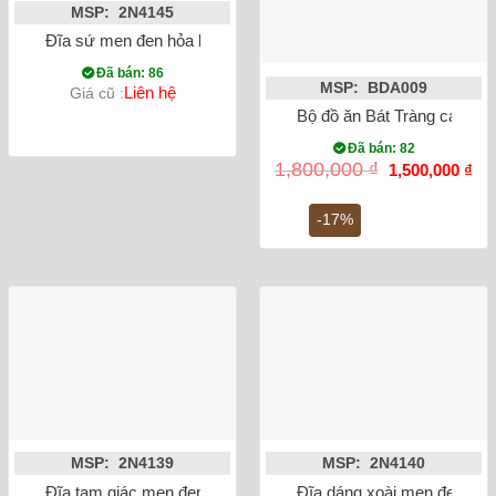
MSP: 2N4145
Đĩa sứ men đen hỏa biến 3 size
Đã bán: 86
MSP: BDA009
Liên hệ
Giá cũ :
Bộ đồ ăn Bát Tràng cao cấp 
Đã bán: 82
Giá
Gi
1,800,000
₫
1,500,000
₫
gốc
hiệ
là:
tại
1,800,000 ₫.
là:
-17%
1,5
MSP: 2N4139
MSP: 2N4140
Đĩa tam giác men đen hỏa biến
Đĩa dáng xoài men đen hỏa