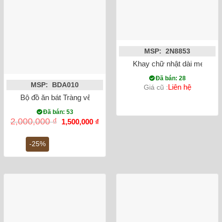
MSP: 2N8853
Khay chữ nhật dài men xan
Đã bán: 28
MSP: BDA010
Liên hệ
Giá cũ :
Bộ đồ ăn bát Tràng vẽ tay 21 món vẽ hoa hồng vàng men trắn
Đã bán: 53
Giá
Giá
2,000,000
₫
1,500,000
₫
gốc
hiện
là:
tại
2,000,000 ₫.
là:
-25%
1,500,000 ₫.