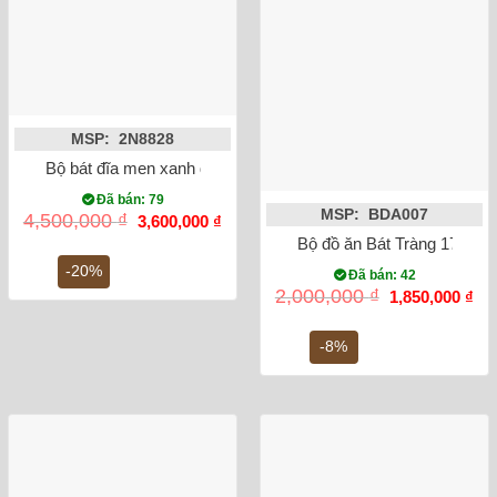
MSP: 2N8828
Bộ bát đĩa men xanh đá hỏa biến Bát Tràng
Đã bán: 79
MSP: BDA007
Giá
Giá
4,500,000
₫
3,600,000
₫
gốc
hiện
Bộ đồ ăn Bát Tràng 17 món
là:
tại
4,500,000 ₫.
là:
-20%
Đã bán: 42
3,600,000 ₫.
Giá
Gi
2,000,000
₫
1,850,000
₫
gốc
hiệ
là:
tại
2,000,000 ₫.
là:
-8%
1,8