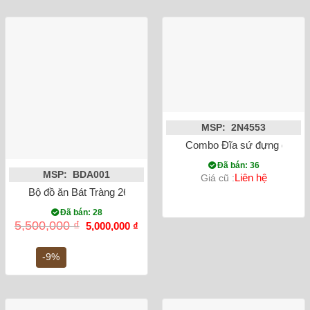
MSP: 2N4553
Combo Đĩa sứ đựng gia vị 
Đã bán: 36
MSP: BDA001
Liên hệ
Giá cũ :
Bộ đồ ăn Bát Tràng 26 món vẽ tay họa tiết cá men lam cổ
Đã bán: 28
Giá
Giá
5,500,000
₫
5,000,000
₫
gốc
hiện
là:
tại
5,500,000 ₫.
là:
-9%
5,000,000 ₫.