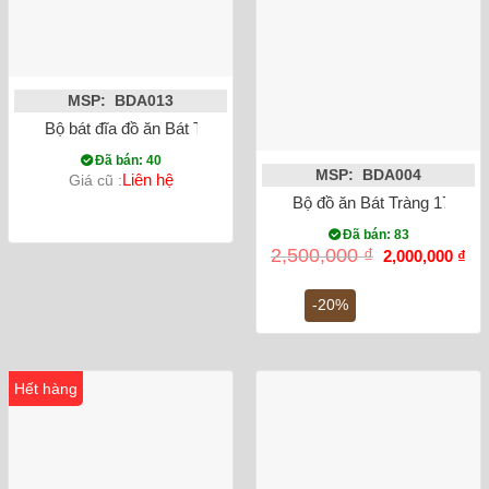
MSP: BDA013
Bộ bát đĩa đồ ăn Bát Tràng hoa văn cá 7 màu
Đã bán: 40
MSP: BDA004
Liên hệ
Giá cũ :
Bộ đồ ăn Bát Tràng 17 món
Đã bán: 83
Giá
Gi
2,500,000
₫
2,000,000
₫
gốc
hiệ
là:
tại
2,500,000 ₫.
là:
-20%
2,0
Hết hàng