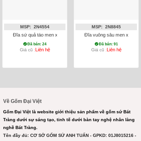
MSP: 2N4554
MSP: 2N8845
Đĩa sứ quả táo men xanh hỏa biến
Đĩa vuông sâu men xanh đá
Đã bán: 24
Đã bán: 91
Liên hệ
Liên hệ
Giá cũ :
Giá cũ :
Về Gốm Đại Việt
Gốm Đại Việt là website giới thiệu sản phẩm về gốm sứ Bát
Tràng dưới sự sáng tạo, tinh tế dưới bàn tay nghệ nhân làng
nghề Bát Tràng.
Tên đầy đủ: CƠ SỞ GỐM SỨ ANH TUẤN - GPKD: 01J8015216 -