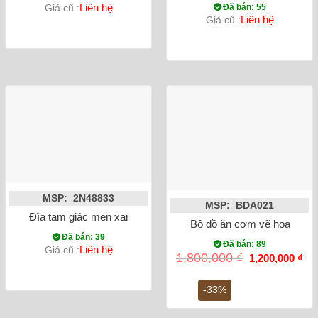
Liên hệ
Đã bán: 55
Giá cũ :
Liên hệ
Giá cũ :
MSP: 2N48833
MSP: BDA021
Đĩa tam giác men xanh đá hỏa biến 28cm
Bộ đồ ăn cơm vẽ hoa đào h
Đã bán: 39
Đã bán: 89
Liên hệ
Giá cũ :
Giá
Gi
1,800,000
₫
1,200,000
₫
gốc
hiệ
là:
tại
1,800,000 ₫.
là:
-33%
1,2