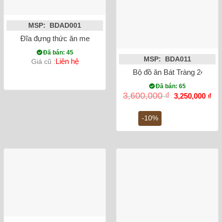
MSP: BDAD001
Đĩa đựng thức ăn men đen
Đã bán: 45
MSP: BDA011
Liên hệ
Giá cũ :
Bộ đồ ăn Bát Tràng 24 món
Đã bán: 65
Giá
Gi
3,600,000
₫
3,250,000
₫
gốc
hiệ
là:
tại
3,600,000 ₫.
là:
-10%
3,2