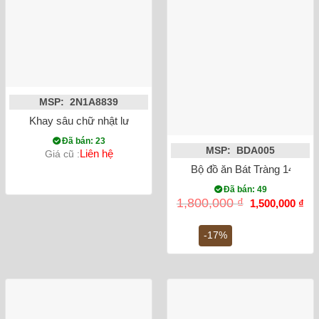
MSP: 2N1A8839
Khay sâu chữ nhật lượn men xanh đá hỏa biến
Đã bán: 23
MSP: BDA005
Liên hệ
Giá cũ :
Bộ đồ ăn Bát Tràng 14 món
Đã bán: 49
Giá
Gi
1,800,000
₫
1,500,000
₫
gốc
hiệ
là:
tại
1,800,000 ₫.
là:
-17%
1,5