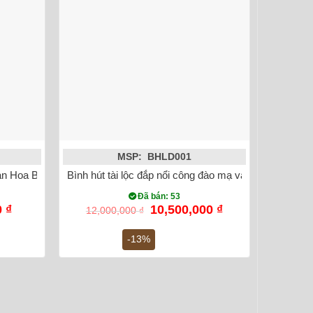
MSP: BHLD001
gàn Hoa Bát Tràng cao 45cm Mạ vàng 18k
Bình hút tài lộc đắp nổi công đào mạ vàng Bát Tràng
Đã bán: 53
Giá
Giá
Giá
0
₫
10,500,000
₫
12,000,000
₫
hiện
gốc
hiện
tại
là:
tại
-13%
 ₫.
là:
12,000,000 ₫.
là:
6,500,000 ₫.
10,500,000 ₫.