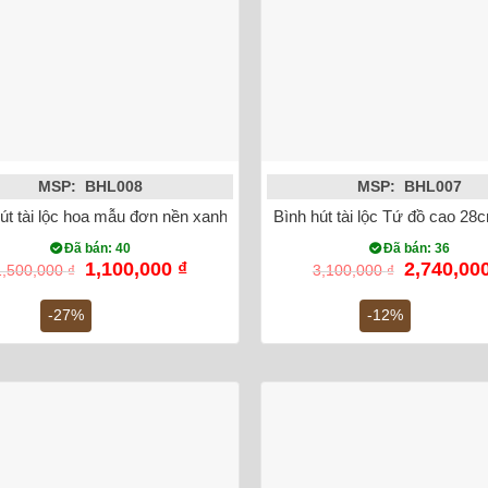
MSP: BHL008
MSP: BHL007
út tài lộc hoa mẫu đơn nền xanh vẽ hoa dây
Bình hút tài lộc Tứ đồ cao 28
Đã bán: 40
Đã bán: 36
Giá
Giá
Giá
1,100,000
₫
2,740,00
1,500,000
₫
3,100,000
₫
gốc
hiện
gốc
là:
tại
là:
-27%
-12%
1,500,000 ₫.
là:
3,100,000
1,100,000 ₫.