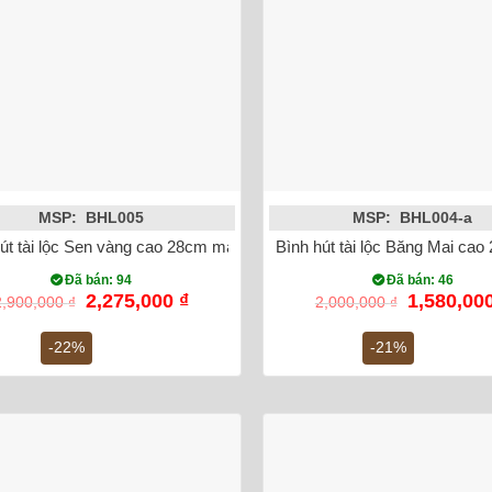
MSP: BHL005
MSP: BHL004-a
út tài lộc Sen vàng cao 28cm mạ vàng 18k
Bình hút tài lộc Băng Mai cao
Đã bán: 94
Đã bán: 46
Giá
Giá
Giá
2,275,000
₫
1,580,00
2,900,000
₫
2,000,000
₫
gốc
hiện
gốc
là:
tại
là:
-22%
-21%
2,900,000 ₫.
là:
2,000,000
2,275,000 ₫.