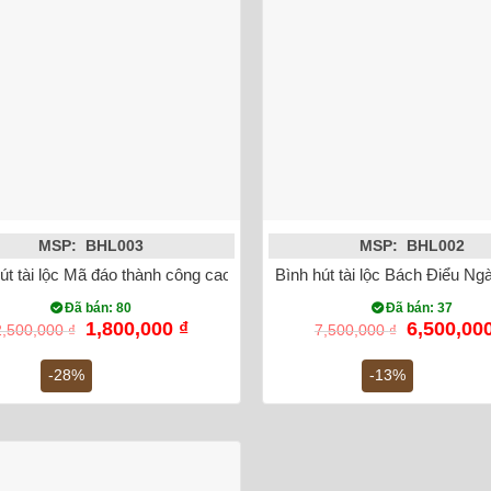
MSP: BHL003
MSP: BHL002
út tài lộc Mã đáo thành công cao 23cm Bát Tràng (vàng 18k)
Bình hút tài lộc Bách Điểu N
Đã bán: 80
Đã bán: 37
Giá
Giá
Giá
1,800,000
₫
6,500,00
2,500,000
₫
7,500,000
₫
gốc
hiện
gốc
là:
tại
là:
-28%
-13%
2,500,000 ₫.
là:
7,500,000
1,800,000 ₫.