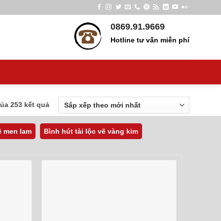
0869.91.9669
Hotline tư vấn miễn phí
Đã
của 253 kết quả
sắp
xếp
vẽ men lam
Bình hút tài lộc vẽ vàng kim
theo
mới
nhất