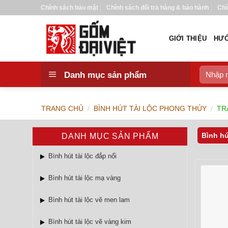
Bỏ
Chính sách bảo mật
Chính sách đổi trả hàng & bảo hành
Chí
qua
nội
GIỚI THIỆU
HƯỚ
dung
Tìm
Danh mục sản phẩm
kiếm:
TRANG CHỦ
/
BÌNH HÚT TÀI LỘC PHONG THỦY
/
TR
Bình hú
DANH MỤC SẢN PHẨM
Bình hút tài lộc đắp nổi
Bình hút tài lộc mạ vàng
Bình hút tài lộc vẽ men lam
Bình hút tài lộc vẽ vàng kim