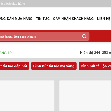
nh sách giao hàng
NG DẪN MUA HÀNG
TIN TỨC
CẢM NHẬN KHÁCH HÀNG
LIÊN HỆ
Hiển thị 244–253 
ANG 10
t tài lộc đắp nổi
Bình hút tài lộc mạ vàng
Bình hút tài lộc 