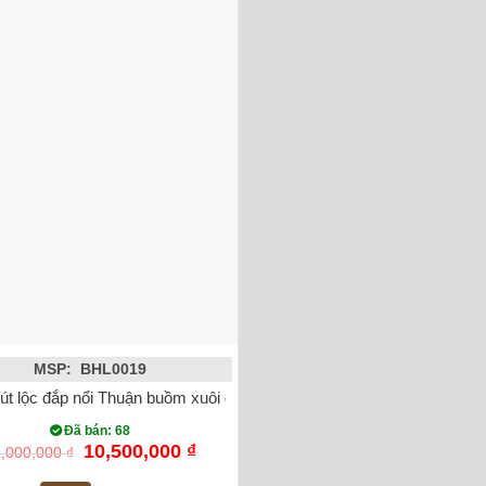
MSP: BHL0019
út lộc đắp nổi Thuận buồm xuôi gió mạ vàng
Đã bán: 68
Giá
Giá
10,500,000
₫
,000,000
₫
gốc
hiện