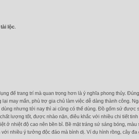
tài lộc
.
dụng để trang trí mà quan trọng hơn là ý nghĩa phong thủy. Đúng
g lại may mắn, phù trợ gia chủ làm việc dễ dàng thành công. Ng
 dùng nhưng tới nay thì ai cũng có thể dùng.
Đồ gốm sứ được sả
hất lượng tốt, được nhào nặn, điêu khắc với nhiều chi tiết tinh 
iệt ở nhiệt độ cao nên bền bỉ. Bề mặt tráng sứ sáng bóng, màu 
 với nhiều ý tưởng độc đáo mà bình dị. Ví dụ hình rồng, cây đa