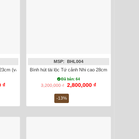
MSP: BHL004
 23cm (vàng 18k)
Bình hút tài lộc Tứ cảnh Nhi cao 28cm Bát Tràng (vàn
Đã bán: 64
Giá
Giá
Giá
0
₫
2,800,000
₫
3,200,000
₫
hiện
gốc
hiện
tại
là:
tại
-13%
 ₫.
là:
3,200,000 ₫.
là:
1,580,000 ₫.
2,800,000 ₫.