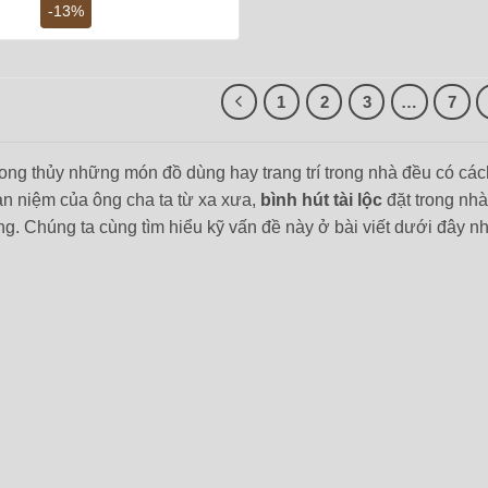
là:
tại
-13%
12,000,000 ₫.
là:
10,500,000 ₫.
1
2
3
…
7
ong thủy những món đồ dùng hay trang trí trong nhà đều có các
n niệm của ông cha ta từ xa xưa,
bình hút tài lộc
đặt trong nhà
ng. Chúng ta cùng tìm hiểu kỹ vấn đề này ở bài viết dưới đây nh